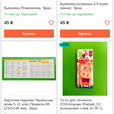
Бумазяка розумака 4-6 років
Бумазяка Розмовляка, Зірка
(мини), Зірка
Готово до відправки
Готово до відправки
45
45
₴
₴
Купити
Купити
–10%
Картонка-підказка Українська
Тісто для ліплення
мова 5-11 клас Правила А5
ZOOліпашки Жираф (12
(210х148 мм), Зірка
кольорових стіків по 35 г),
Зірка