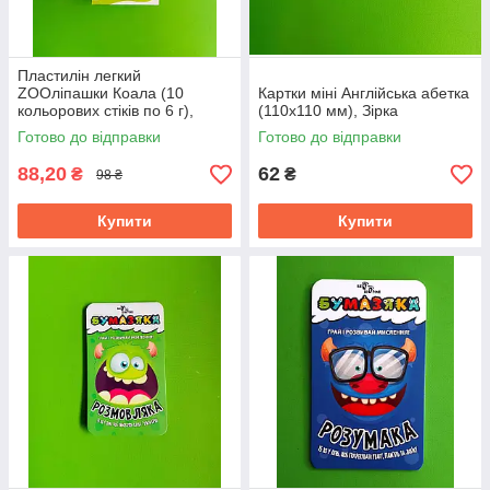
Пластилін легкий
ZOOліпашки Коала (10
Картки міні Англійська абетка
кольорових стіків по 6 г),
(110х110 мм), Зірка
Зірка
Готово до відправки
Готово до відправки
88,20
62
₴
₴
98 ₴
Купити
Купити