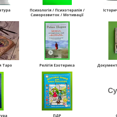
атура
Психологія / Психотерапія /
Істори
Саморозвиток / Мотивації
и Таро
Релігія Езотерика
Документ
тура
ПДР