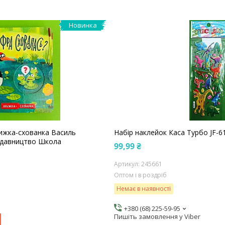
Новинка
ижка-схованка Василь
Набір наклейок Каса Турбо JF-6
Видавництво Школа
99,99 ₴
245661
Оптом і в роздріб
Немає в наявності
+380 (68) 225-59-95
Пишіть замовлення у Viber