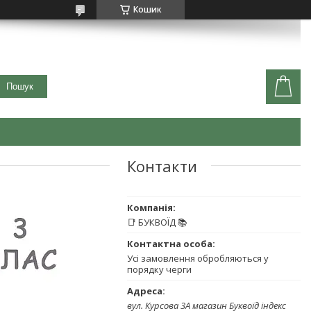
Кошик
Пошук
Контакти
📑 БУКВОЇД 📚
Усі замовлення обробляються у
порядку черги
вул. Курсова 3А магазин Буквоїд індекс