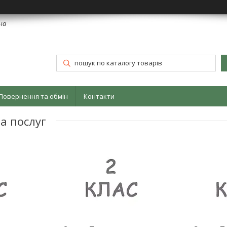
їна
Повернення та обмін
Контакти
та послуг