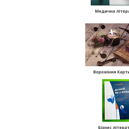
Медична літер
Ворожіння Карт
Бізнес літера