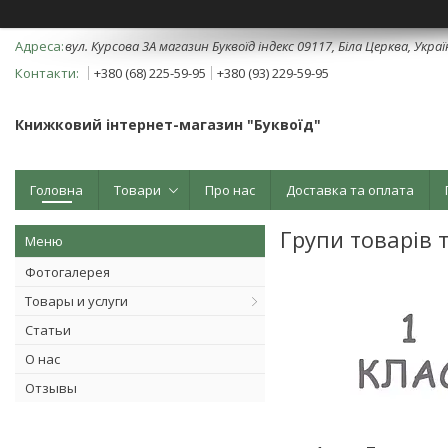
вул. Курсова 3А магазин Буквоїд індекс 09117, Біла Церква, Укра
+380 (68) 225-59-95
+380 (93) 229-59-95
Книжковий інтернет-магазин "Буквоїд"
Головна
Товари
Про нас
Доставка та оплата
Групи товарів 
Фотогалерея
Товары и услуги
Статьи
О нас
Отзывы