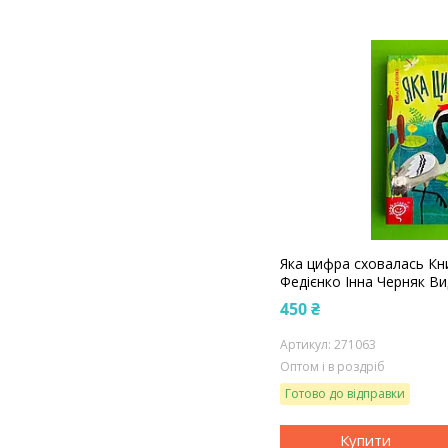
Яка цифра сховалась Кн
Федієнко Інна Черняк 
450 ₴
271063
Оптом і в роздріб
Готово до відправки
Купити