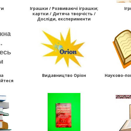
ти
Іграшки / Розвиваючі іграшки;
Ігр
картки / Дитяча творчість /
Досліди, експерименти
на
Видавництво Оріон
Науково-по
уйтеся