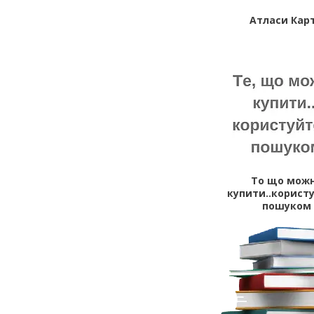
Атласи Кар
То що мож
купити..корист
пошуком