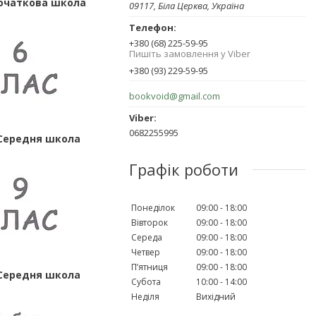
Початкова школа
09117, Біла Церква, Україна
+380 (68) 225-59-95
Пишіть замовлення у Viber
+380 (93) 229-59-95
bookvoid@gmail.com
0682255995
 Середня школа
Графік роботи
Понеділок
09:00
18:00
Вівторок
09:00
18:00
Середа
09:00
18:00
Четвер
09:00
18:00
Пʼятниця
09:00
18:00
 Середня школа
Субота
10:00
14:00
Неділя
Вихідний