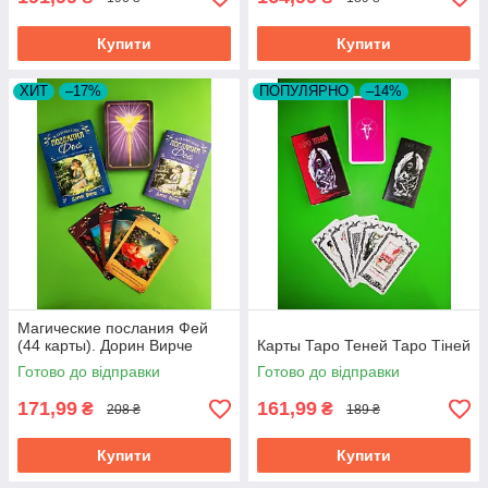
Купити
Купити
ХИТ
–17%
ПОПУЛЯРНО
–14%
Магические послания Фей
(44 карты). Дорин Вирче
Карты Таро Теней Таро Тіней
Готово до відправки
Готово до відправки
171,99
161,99
₴
₴
208 ₴
189 ₴
Купити
Купити