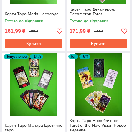
Карти Таро Декамерон.
Карти Таро Магія Насолода
Decameron Tarot
Готово до відправки
Готово до відправки
161,99
171,99
₴
₴
189 ₴
189 ₴
Купити
Купити
Популярное
–14%
Топ
–9%
Карти Таро Нове бачення
Карти Таро Манара Еротичне
Tarot of the New Vision Новое
таро
видение