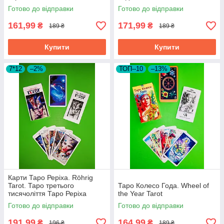
Готово до відправки
Готово до відправки
161,99
171,99
₴
₴
189 ₴
189 ₴
Купити
Купити
7*12
–2%
ТОП--10
–13%
Карти Таро Реріха. Röhrig
Tarot. Таро третього
Таро Колесо Года. Wheel of
тисячоліття Таро Реріха
the Year Tarot
Готово до відправки
Готово до відправки
191,99
164,99
₴
₴
196 ₴
189 ₴