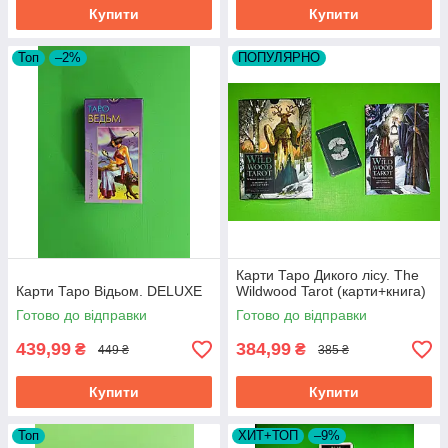
Купити
Купити
Топ
–2%
ПОПУЛЯРНО
Карти Таро Дикого лісу. The
Карти Таро Відьом. DELUXE
Wildwood Tarot (карти+книга)
Готово до відправки
Готово до відправки
439,99
384,99
₴
₴
449 ₴
385 ₴
Купити
Купити
Топ
ХИТ+ТОП
–9%