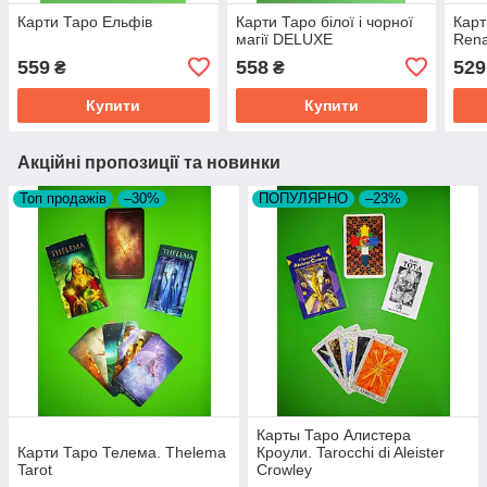
Карти Таро Ельфів
Карти Таро білої і чорної
Карт
магії DELUXE
Rena
559
558
529
₴
₴
Купити
Купити
Акційні пропозиції та новинки
Топ продажів
–30%
ПОПУЛЯРНО
–23%
Карты Таро Алистера
Карти Таро Телема. Thelema
Кроули. Tarocchi di Aleister
Tarot
Crowley