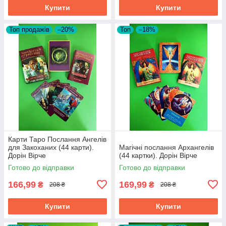
Купити
Купити
Топ продажів
–20%
Топ
–18%
Карти Таро Послання Ангелів
для Закоханих (44 карти).
Магічні послання Архангелів
Дорін Вірче
(44 картки). Дорін Вірче
Готово до відправки
Готово до відправки
166,99
169,99
₴
₴
208 ₴
208 ₴
Купити
Купити