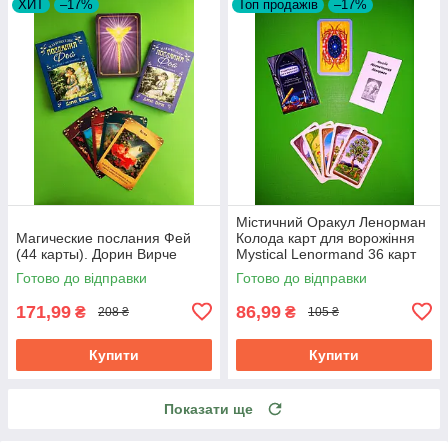
ХИТ
–17%
Топ продажів
–17%
Містичний Оракул Ленорман
Магические послания Фей
Колода карт для ворожіння
(44 карты). Дорин Вирче
Mystical Lenormand 36 карт
Готово до відправки
Готово до відправки
171,99
86,99
₴
₴
208 ₴
105 ₴
Купити
Купити
Показати ще