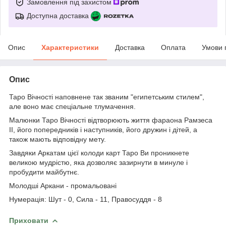
Замовлення під захистом
Доступна доставка
Опис
Характеристики
Доставка
Оплата
Умови 
Опис
Таро Вічності наповнене так званим "египетським стилем",
але воно має спеціальне тлумачення.
Малюнки Таро Вічності відтворюють життя фараона Рамзеса
II, його попередників і наступників, його дружин і дітей, а
також мають відповідну мету.
Завдяки Аркатам цієї колоди карт Таро Ви проникнете
великою мудрістю, яка дозволяє зазирнути в минуле і
пробудити майбутнє.
Молодші Аркани - промальовані
Нумерація: Шут - 0, Сила - 11, Правосуддя - 8
Приховати