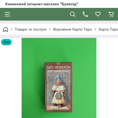
Книжковий інтернет-магазин "Буквоїд"
Товари та послуги
Ворожіння Карти Таро
Карти Таро
Топ