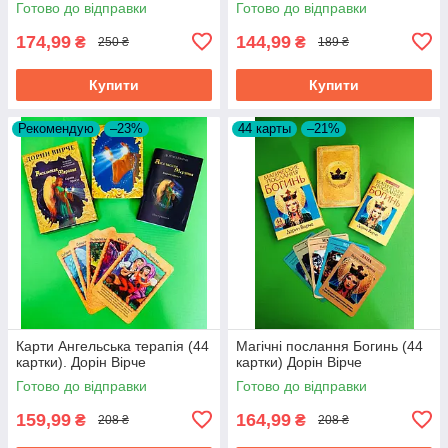
Готово до відправки
Готово до відправки
174,99
144,99
₴
₴
250 ₴
189 ₴
Купити
Купити
Рекомендую
–23%
44 карты
–21%
Карти Ангельська терапія (44
Магічні послання Богинь (44
картки). Дорін Вірче
картки) Дорін Вірче
Готово до відправки
Готово до відправки
159,99
164,99
₴
₴
208 ₴
208 ₴