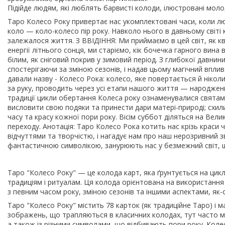
Підійде людям, які люблять барвисті колоди, ілюстровані мол
Таро Колесо Року привертає нас укомплектовані часи, коли лю
коло — коло-колесо пір року. Навколо нього в давньому світі к
залежалося життя. З ВВІДІННЯ: Ми приймаємо в цей світ, як кві
енергії літнього сонця, ми старіємо, кік бочечка гарного вина
білим, як сніговий покрив у зимовий період. З глибокої давн
спостерігаючи за зміною сезонів, і надав цьому магічний впл
давали назву - Колесо Рока: колесо, яке повертається й ніколи 
за руку, проводить через усі етапи нашого життя — народження,
традиції цикли обертання Колеса року ознаменувалися святами
висловити свою подяки та принести дари матері-природі; схили
часу та красу кожної пори року. Вісім суббот діляться на Вели
переходу. Анотація: Таро Колесо Рока котить нас крізь краси 
відчуттями та творчістю, і нагадує нам про наш нерозривний зв
фантастичною символікою, занурюють нас у безмежний світ, щ
Таро "Колесо Року" — це колода карт, яка ґрунтується на циклі
традиціям і ритуалам. Ця колода орієнтована на використання 
з певним часом року, зміною сезонів та іншими аспектами, як-о
Таро "Колесо Року" містить 78 карток (як традиційне Таро) і м
зображень, що трапляються в класичних колодах, тут часто м
а також із різними символами, що відбивають пори року. Коле