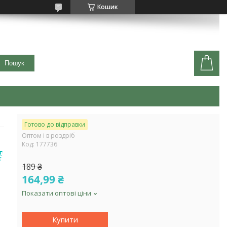
Кошик
Пошук
Готово до відправки
Оптом і в роздріб
Код:
177736
189 ₴
164,99 ₴
Показати оптові ціни
Купити