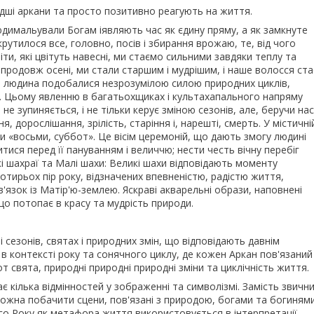
одші аркани та просто позитивно реагують на життя.
димальували Богам іявляють час як єдину пряму, а як замкнуте
рутилося все, головно, посів і збирання врожаю, те, від чого
ти, які цвітуть навесні, ми стаємо сильними завдяки теплу та
 впродовж осені, ми стали старшим і мудрішим, і наше волосся ста
ини людина подобалися незрозумілою силою природних циклів,
ив. Цьому явленню в багатьохщиках і культахапального напряму
не зупиняється, і не тільки керує зміною сезонів, але, беручи нас
 дорослішання, зрілість, старіння і, нарешті, смерть. У містичні
 «восьми, суббот». Це вісім церемоній, що дають змогу людині
тися перед її пануванням і величчю; нести честь вічну перебіг
кі шахраї та Малі шахи: Великі шахи відповідають моменту
чотирьох пір року, відзначених впевненістю, радістю життя,
'язок із Матір'ю-землею. Яскраві акварельні образи, наповнені
о потопає в красу та мудрість природи.
 сезонів, святах і природних змін, що відповідають давнім
в контексті року та сонячного циклу, де кожен Аркан пов'язаний
т свята, природні природні природні зміни та циклічність життя.
ає кілька відмінностей у зображенні та символізмі. Замість звичн
ожна побачити сцени, пов'язані з природою, богами та богинями
со Року як метафора життя використовується в інтерпретації