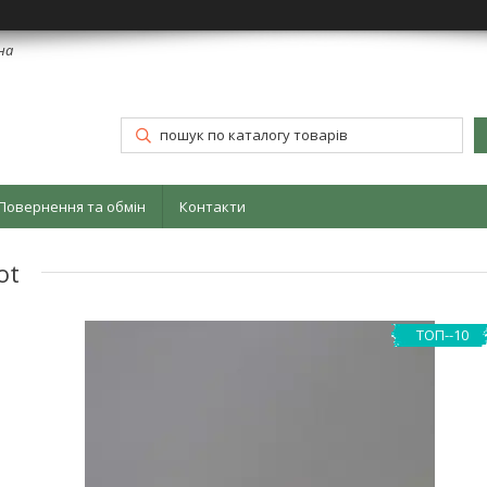
їна
Повернення та обмін
Контакти
ot
ТОП--10