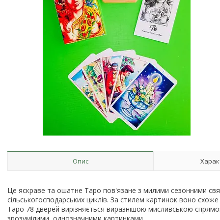
Опис
Харак
Це яскраве та ошатне Таро пов'язане з милими сезонними свя
сільськогосподарських циклів. За стилем картинок воно схоже н
Таро 78 дверей вирізняється виразнішою мисливською спрямова
зрозумілими, однозначними картинками.