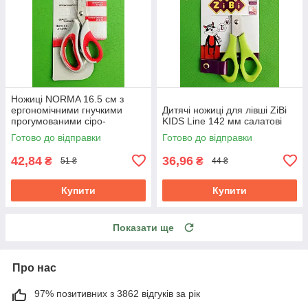
Ножиці NORMA 16.5 см з
ергономічними гнучкими
Дитячі ножиці для лівші ZiBi
прогумованими сіро-
KIDS Line 142 мм салатові
червоними ручками 1.8 мм
Готово до відправки
Готово до відправки
42,84
36,96
₴
₴
51 ₴
44 ₴
Купити
Купити
Показати ще
Про нас
97% позитивних з 3862 відгуків за рік