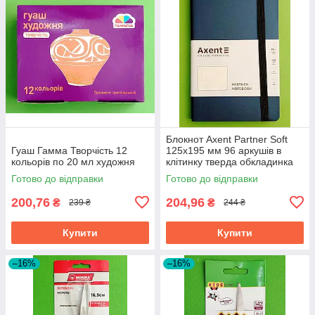
Блокнот Axent Partner Soft
Гуаш Гамма Творчість 12
125х195 мм 96 аркушів в
кольорів по 20 мл художня
клітинку тверда обкладинка
синій
Готово до відправки
Готово до відправки
200,76
204,96
₴
₴
239 ₴
244 ₴
Купити
Купити
–16%
–16%