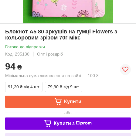
Блокнот А5 80 аркушів на гумці Flowers з
кольоровим зрізом 70г мікс
Готово до відправки
Код: 295130
Опт і роздріб
94
₴
Мінімальна сума замовлення на сайті — 100 ₴
91,20 ₴
від 4 шт.
79,90 ₴
від 9 шт.
Купити
або
Купити з