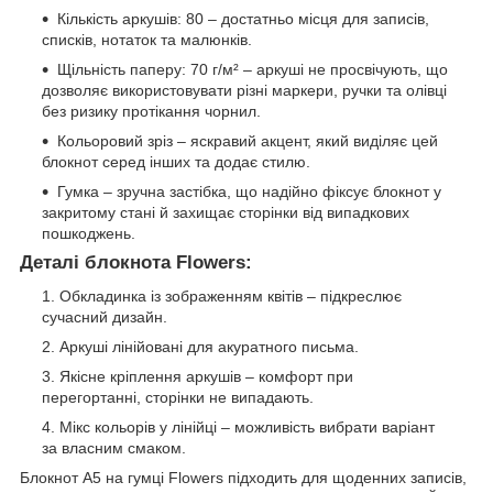
Кількість аркушів: 80 – достатньо місця для записів,
списків, нотаток та малюнків.
Щільність паперу: 70 г/м² – аркуші не просвічують, що
дозволяє використовувати різні маркери, ручки та олівці
без ризику протікання чорнил.
Кольоровий зріз – яскравий акцент, який виділяє цей
блокнот серед інших та додає стилю.
Гумка – зручна застібка, що надійно фіксує блокнот у
закритому стані й захищає сторінки від випадкових
пошкоджень.
Деталі блокнота Flowers:
Обкладинка із зображенням квітів – підкреслює
сучасний дизайн.
Аркуші лінійовані для акуратного письма.
Якісне кріплення аркушів – комфорт при
перегортанні, сторінки не випадають.
Мікс кольорів у лінійці – можливість вибрати варіант
за власним смаком.
Блокнот А5 на гумці Flowers підходить для щоденних записів,