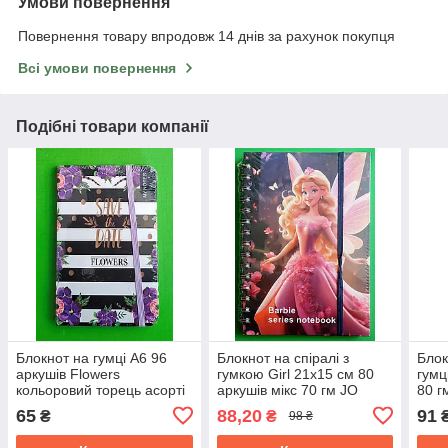
Умови повернення
Повернення товару впродовж 14 днів за рахунок покупця
Всі умови повернення
Подібні товари компанії
Блокнот на гумці А6 96
Блокнот на спіралі з
Блок
аркушів Flowers
гумкою Girl 21x15 см 80
гумц
кольоровий торець асорті
аркушів мікс 70 гм JO
80 г
65
88,20
91
₴
₴
98 ₴