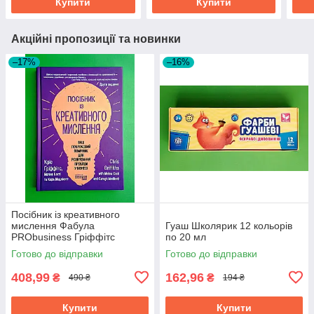
Купити
Купити
Акційні пропозиції та новинки
–17%
–16%
Посібник із креативного
мислення Фабула
Гуаш Школярик 12 кольорів
PRObusiness Гріффітс
по 20 мл
фіолетова
Готово до відправки
Готово до відправки
408,99
162,96
₴
₴
490 ₴
194 ₴
Купити
Купити