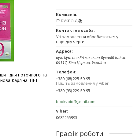
📑 БУКВОЇД 📚
Усі замовлення обробляються у
порядку черги
вул. Курсова 3А магазин Буквоїд індекс
09117, Біла Церква, Україна
Зошит для поточного та
+380 (68) 225-59-95
нова Карліна. ПЕТ
Пишіть замовлення у Viber
+380 (93) 229-59-95
bookvoid@gmail.com
0682255995
Графік роботи