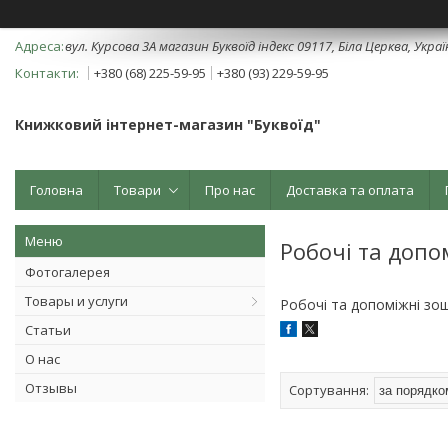
вул. Курсова 3А магазин Буквоїд індекс 09117, Біла Церква, Укра
+380 (68) 225-59-95
+380 (93) 229-59-95
Книжковий інтернет-магазин "Буквоїд"
Головна
Товари
Про нас
Доставка та оплата
Робочі та допо
Фотогалерея
Товары и услуги
Робочі та допоміжні зо
Статьи
О нас
Отзывы