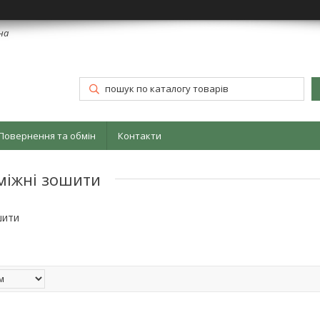
їна
Повернення та обмін
Контакти
міжні зошити
шити