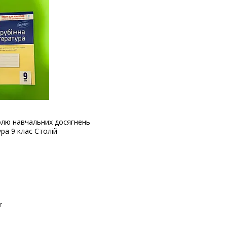
олю навчальних досягнень
ура 9 клас Столій
r