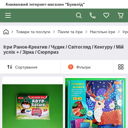
Книжковий інтернет-магазин "Буквоїд"
Товари та послуги
Пазли та Ігри
Настільні ігри
Іг
Ігри Ранок-Креатив / Чудик / Світогляд / Кенгуру / Мій
успіх + / Зірка / Сюрприз
Сортування
0
Фільтри