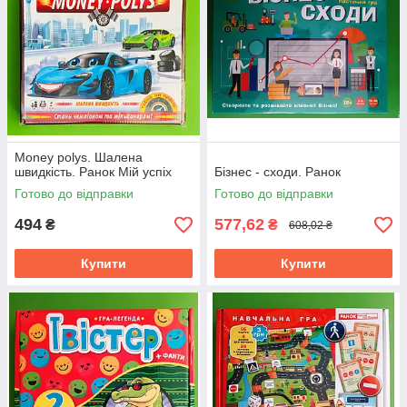
Money polys. Шалена
швидкість. Ранок Мій успіх
Бізнес - сходи. Ранок
Готово до відправки
Готово до відправки
494
577,62
₴
₴
608,02 ₴
Купити
Купити