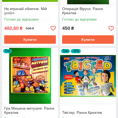
Не втрачай обличчя. Мій
Операція Віруси. Ранок
успіх+
Креатив
Готово до відправки
Готово до відправки
482,60
450
₴
₴
508 ₴
Купити
Купити
Топ
Топ
–5%
Гра Мишача метушня. Ранок
Креатив
Твістер. Ранок Креатив