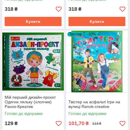
318
318
₴
₴
Купити
Купити
Твістер
–10%
Мій перший дизайн-проєкт
Одягни ляльку (хлопчик)
Твістер на асфальті Ігри на
Ранок-Креатив
вулиці Ranok-creative
Готово до відправки
Готово до відправки
129
101,70
₴
₴
113 ₴