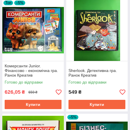
Топ
–5%
Комерсанти Junior.
Фінансово - економічна гра.
Sherlook. Детективна гра.
Ранок Креатив
Ранок Креатив
Готово до відправки
Готово до відправки
626,05
549
₴
₴
659 ₴
Купити
Купити
–5%