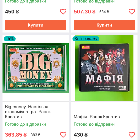
Готово до відправки
Готово до відправки
450
507,30
₴
₴
534 ₴
Купити
Купити
–5%
Хіт продажу
Big money. Настільна
економічна гра. Ранок
Креатив
Мафія. Ранок Креатив
Готово до відправки
Готово до відправки
363,85
430
₴
₴
383 ₴