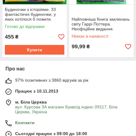
Будиночки з історіями. 33
фантастичні будиночки, у
яких хотілося б пожити.
Найповніша Книга заклинань
Артбук. Сейджі Йошіда.
світу Гаррі Поттера.
Готово до відправки
Mal'opus
Неофіційне видання.
Mal'opus
455
Немає в наявності
₴
99,99
₴
Купити
Про нас
97% позитивних з 3860 відгуків за рік
Працює з 10.11.2013
м. Біла Церква
вул. Курсова 3А магазин Буквоїд індекс 09117, Біла
Церква, Україна
Контакти
Сьогодні працює з 09:00 до 18:00