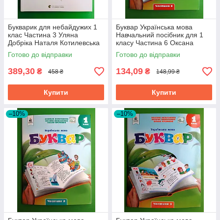
Букварик для небайдужих 1
Буквар Українська мова
клас Частина 3 Уляна
Навчальний посібник для 1
Добріка Наталя Котилевська
класу Частина 6 Оксана
Видавництво Старого Лева
Вашуленко Освіта
Готово до відправки
Готово до відправки
389,30
134,09
₴
₴
458 ₴
148,99 ₴
Купити
Купити
–10%
–10%