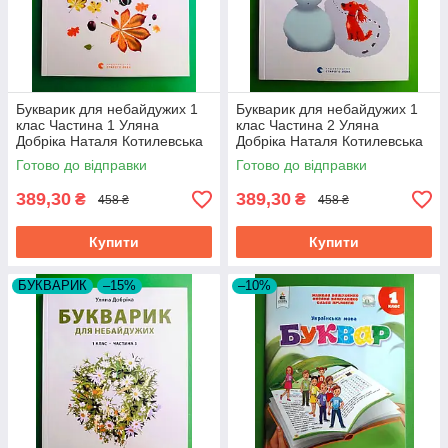
Букварик для небайдужих 1
Букварик для небайдужих 1
клас Частина 1 Уляна
клас Частина 2 Уляна
Добріка Наталя Котилевська
Добріка Наталя Котилевська
Видавництво Старого Лева
ВСЛ
Готово до відправки
Готово до відправки
389,30
389,30
₴
₴
458 ₴
458 ₴
Купити
Купити
БУКВАРИК
–15%
–10%