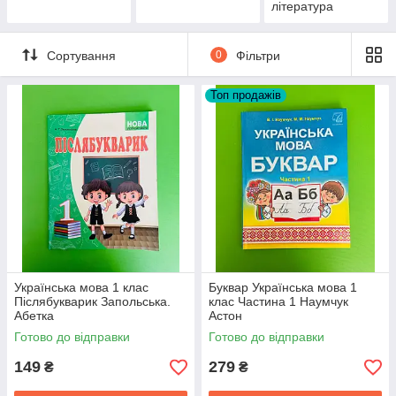
література
Сортування
0
Фільтри
Топ продажів
Українська мова 1 клас
Буквар Українська мова 1
Післябукварик Запольська.
клас Частина 1 Наумчук
Абетка
Астон
Готово до відправки
Готово до відправки
149
279
₴
₴