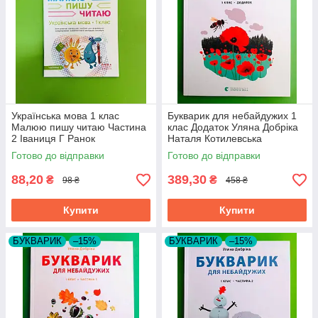
Українська мова 1 клас
Букварик для небайдужих 1
Малюю пишу читаю Частина
клас Додаток Уляна Добріка
2 Іваниця Г Ранок
Наталя Котилевська
Видавництво Старого Лева
Готово до відправки
Готово до відправки
88,20
389,30
₴
₴
98 ₴
458 ₴
Купити
Купити
БУКВАРИК
–15%
БУКВАРИК
–15%