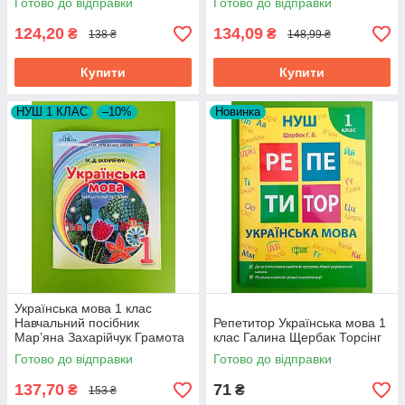
Готово до відправки
Готово до відправки
124,20
134,09
₴
₴
138 ₴
148,99 ₴
Купити
Купити
НУШ 1 КЛАС
–10%
Новинка
Українська мова 1 клас
Навчальний посібник
Репетитор Українська мова 1
Мар’яна Захарійчук Грамота
клас Галина Щербак Торсінг
НУШ
Готово до відправки
Готово до відправки
137,70
71
₴
₴
153 ₴