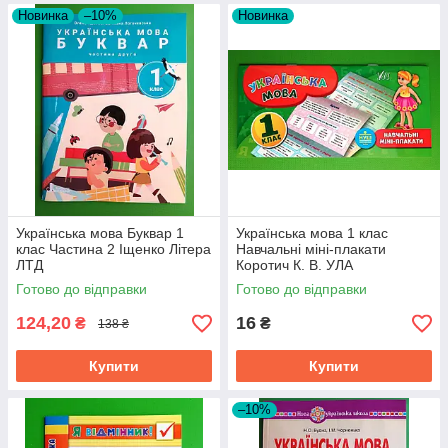
Новинка
–10%
Новинка
Українська мова Буквар 1
Українська мова 1 клас
клас Частина 2 Іщенко Літера
Навчальні міні-плакати
ЛТД
Коротич К. В. УЛА
Готово до відправки
Готово до відправки
124,20
16
₴
₴
138 ₴
Купити
Купити
–10%