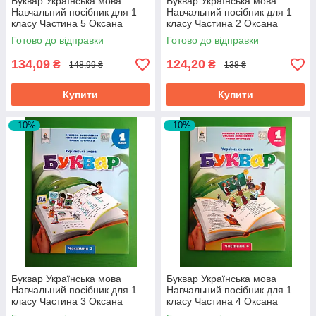
Буквар Українська мова
Буквар Українська мова
Навчальний посібник для 1
Навчальний посібник для 1
класу Частина 5 Оксана
класу Частина 2 Оксана
Вашуленко Освіта
Вашуленко Освіта
Готово до відправки
Готово до відправки
134,09
124,20
₴
₴
148,99 ₴
138 ₴
Купити
Купити
–10%
–10%
Буквар Українська мова
Буквар Українська мова
Навчальний посібник для 1
Навчальний посібник для 1
класу Частина 3 Оксана
класу Частина 4 Оксана
Вашуленко Освіта
Вашуленко Освіта