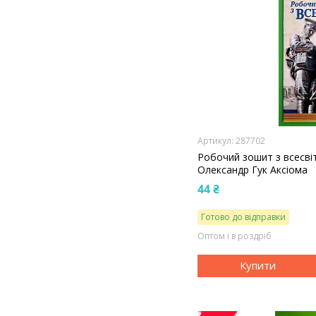
287702
Робочий зошит з всесвітн
Олександр Гук Аксіома
44 ₴
Готово до відправки
Оптом і в роздріб
Купити