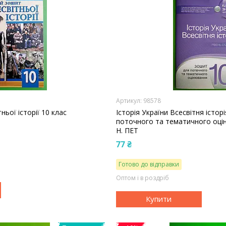
98578
ьої історії 10 клас
Історія України Всесвітня істор
поточного та тематичного оці
Н. ПЕТ
77 ₴
Готово до відправки
Оптом і в роздріб
Купити