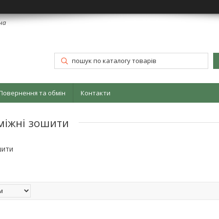
їна
Повернення та обмін
Контакти
міжні зошити
шити