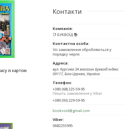
Контакти
📑 БУКВОЇД 📚
Усі замовлення обробляються у
порядку черги
вул. Курсова 3А магазин Буквоїд індекс
ласу із картою
09117, Біла Церква, Україна
+380 (68) 225-59-95
Пишіть замовлення у Viber
+380 (93) 229-59-95
bookvoid@gmail.com
0682255995