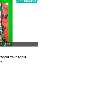
Топ продаж
39 днів
торія та Історія
он