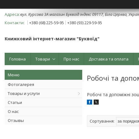
вул. Курсова 3А магазин Буквоїд індекс 09117, Біла Церква, Укра
+380 (68) 225-59-95
+380 (93) 229-59-95
Книжковий інтернет-магазин "Буквоїд"
Головна
Товари
Про нас
Доставка та оплата
Робочі та допо
Фотогалерея
Товары и услуги
Робочі та допоміжні зо
Статьи
О нас
Отзывы