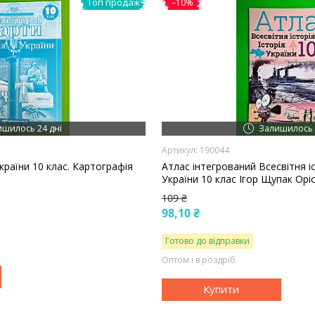
Топ продаж
–10%
ишилось 24 дні
Залишилось 
190044
України 10 клас. Картографія
Атлас інтегрований Всесвітня іс
України 10 клас Ігор Щупак Орі
109 ₴
98,10 ₴
Готово до відправки
Оптом і в роздріб
Купити