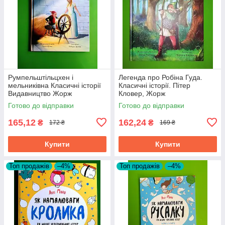
Румпельштільцхен і
Легенда про Робіна Гуда.
мельниківна Класичні історії
Класичні історії. Пітер
Видавництво Жорж
Кловер, Жорж
Готово до відправки
Готово до відправки
165,12
162,24
₴
₴
172 ₴
169 ₴
Купити
Купити
Топ продажів
–4%
Топ продажів
–4%