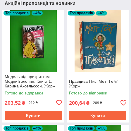
Акційні пропозиції та новинки
Топ продажів
–4%
Топ продажів
–4%
Модель під прикриттям.
Модний злочин. Книга 1.
Правдива Піксі Метт Гейґ
Карина Аксельссон. Жорж
Жорж
Готово до відправки
Готово до відправки
203,52
200,64
₴
₴
212 ₴
209 ₴
Купити
Купити
Топ продажів
–4%
Топ продажів
–4%