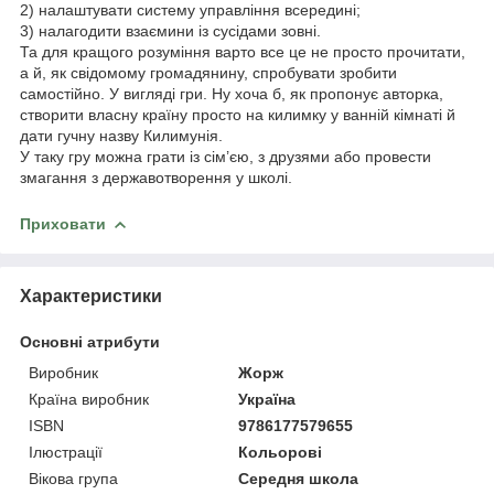
2) налаштувати систему управління всередині;
3) налагодити взаємини із сусідами зовні.
Та для кращого розуміння варто все це не просто прочитати,
а й, як свідомому громадянину, спробувати зробити
самостійно. У вигляді гри. Ну хоча б, як пропонує авторка,
створити власну країну просто на килимку у ванній кімнаті й
дати гучну назву Килимунія.
У таку гру можна грати із сім’єю, з друзями або провести
змагання з державотворення у школі.
Приховати
Характеристики
Основні атрибути
Виробник
Жорж
Країна виробник
Україна
ISBN
9786177579655
Ілюстрації
Кольорові
Вікова група
Середня школа