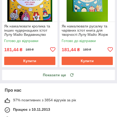
Як намалювати кролика та
Як намалювати русалку та
інших чудернацьких істот
чарівних істот книга для
Лулу Майо Видавництво
творчості Лулу Майо Жорж
Жорж
Готово до відправки
Готово до відправки
181,44
181,44
₴
₴
189 ₴
189 ₴
Купити
Купити
Показати ще
Про нас
97% позитивних з 3854 відгуків за рік
Працює з 10.11.2013