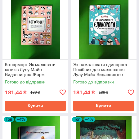
Котюрморт Як малювати
Як намалювати єдинорога
котиків Лулу Майо
Посібник для малювання
Видавництво Жорж
Лулу Майо Видавництво
Жорж
Готово до відправки
Готово до відправки
181,44
181,44
₴
₴
189 ₴
189 ₴
Купити
Купити
Топ
–4%
Топ
–4%