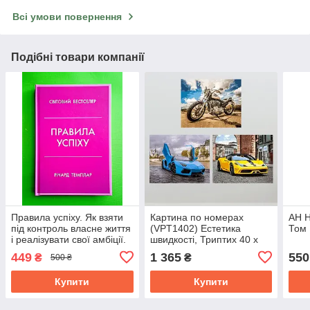
Всі умови повернення
Подібні товари компанії
Правила успіху. Як взяти
Картина по номерах
АН 
під контроль власне життя
(VPT1402) Естетика
Том 
і реалізувати свої амбіції.
швидкості, Триптих 40 х
Річард Темплар. Stone
150 см, Raskraski
449
1 365
550
₴
₴
500 ₴
Publishing
Купити
Купити