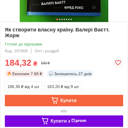
Як створити власну країну. Валері Ваєтт.
Жорж
Готово до відправки
Код: 187668
Опт і роздріб
184,32
₴
192 ₴
Економія
7.68 ₴
Залишилось
27 днів
186,30 ₴
від 4 шт.
163,20 ₴
від 9 шт.
Купити
або
Купити з