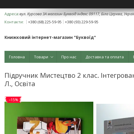
вул. Курсова 3А магазин Буквоїд індекс 09117, Біла Церква, Укра
+380 (68) 225-59-95
+380 (93) 229-59-95
Книжковий інтернет-магазин "Буквоїд"
Головна
Товари
Про нас
Доставка та оплата
Підручник Мистецтво 2 клас. Інтегрова
Л., Освіта
–15%