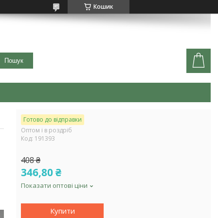
Кошик
Пошук
Готово до відправки
Оптом і в роздріб
Код:
191393
408 ₴
346,80 ₴
Показати оптові ціни
Купити