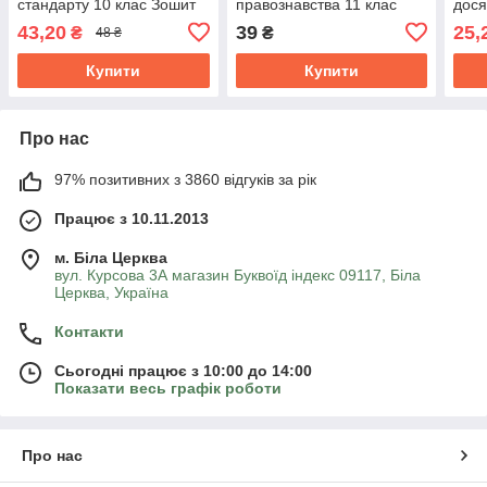
стандарту 10 клас Зошит
правознавства 11 клас
дося
для оцінювання
профільний рівень
Тагл
43,20
39
25,
₴
₴
48 ₴
навчальних
Машика Ранок
Ран
досягненьРанок
Купити
Купити
Про нас
97% позитивних з 3860 відгуків за рік
Працює з 10.11.2013
м. Біла Церква
вул. Курсова 3А магазин Буквоїд індекс 09117, Біла
Церква, Україна
Контакти
Сьогодні працює з 10:00 до 14:00
Показати весь графік роботи
Про нас