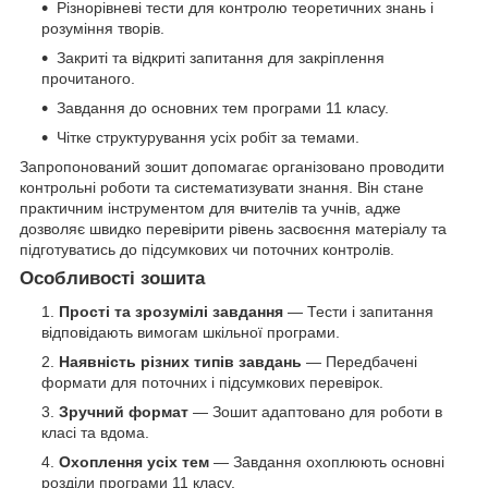
Різнорівневі тести для контролю теоретичних знань і
розуміння творів.
Закриті та відкриті запитання для закріплення
прочитаного.
Завдання до основних тем програми 11 класу.
Чітке структурування усіх робіт за темами.
Запропонований зошит допомагає організовано проводити
контрольні роботи та систематизувати знання. Він стане
практичним інструментом для вчителів та учнів, адже
дозволяє швидко перевірити рівень засвоєння матеріалу та
підготуватись до підсумкових чи поточних контролів.
Особливості зошита
Прості та зрозумілі завдання
— Тести і запитання
відповідають вимогам шкільної програми.
Наявність різних типів завдань
— Передбачені
формати для поточних і підсумкових перевірок.
Зручний формат
— Зошит адаптовано для роботи в
класі та вдома.
Охоплення усіх тем
— Завдання охоплюють основні
розділи програми 11 класу.