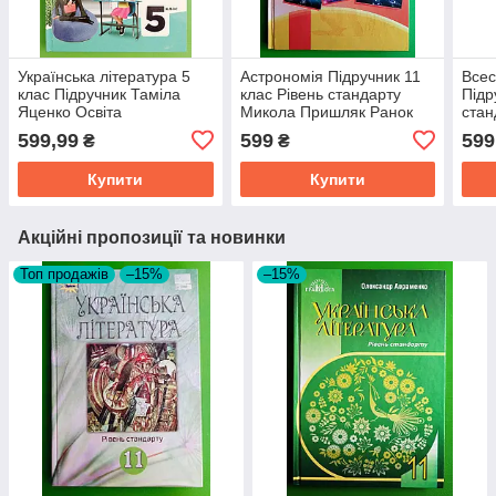
Українська література 5
Астрономія Підручник 11
Всес
клас Підручник Таміла
клас Рівень стандарту
Підр
Яценко Освіта
Микола Пришляк Ранок
стан
О.О.
599,99
599
599
₴
₴
Купити
Купити
Акційні пропозиції та новинки
Топ продажів
–15%
–15%