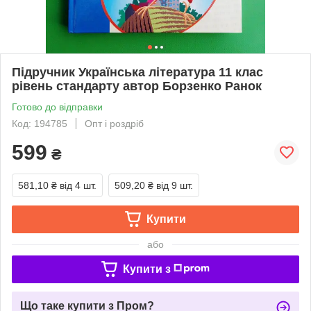
Підручник Українська література 11 клас
рівень стандарту автор Борзенко Ранок
Готово до відправки
Код: 194785
Опт і роздріб
599
₴
581,10 ₴
від 4 шт.
509,20 ₴
від 9 шт.
Купити
або
Купити з
Що таке купити з Пром?