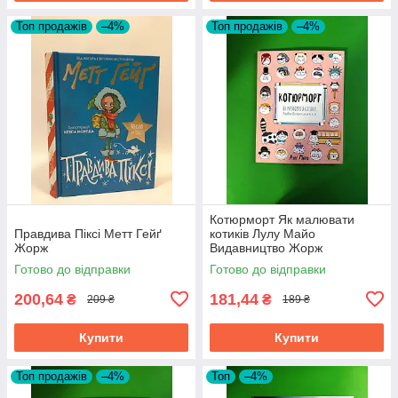
Топ продажів
–4%
Топ продажів
–4%
Котюрморт Як малювати
Правдива Піксі Метт Гейґ
котиків Лулу Майо
Жорж
Видавництво Жорж
Готово до відправки
Готово до відправки
200,64
181,44
₴
₴
209 ₴
189 ₴
Купити
Купити
Топ продажів
–4%
Топ
–4%