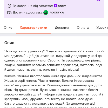
Замовлення під захистом
Доступна доставка
Опис
Характеристики
Доставка
Оплата
Умови 
Опис
Як люди жили у давнину? У що вони вдягалися? У який спосіб
мандрували? Щоб дізнатися це, вирушай у подорож у часі до
одного зі старовинних міст Європи. Ти зустрінеш дуже різних
людей, зайнятих безліччю всіляких справ: слуг, матросів, леді
й джентльменів, вікінгів, римлян і навіть пірата!
Книжка "Велика ілюстрована книга про давнину" видавництва
Жорж із серії книжок "Час із книгою, Велика ілюстрована
книга" на українській мові. Рекомендовано книжечку для діток
віком від трьох рочків. Дуже класна книжка. викликає безліч
хороших емоцій у дітей. Інформація подана в досить простій і
зрозумілій мові, друкованого тексту не багато, але дуже
багато цікавих та яскравих ілюстрацій. За допомогою цієї
книжки дітки дізнаються багато цікавого, насамперед, як люди