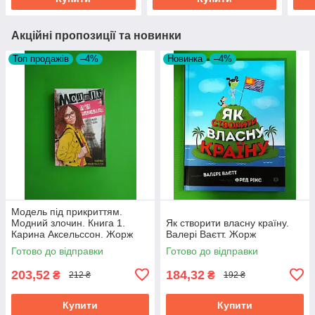
Акційні пропозиції та новинки
Топ продажів
–4%
Новинка
–4%
Модель під прикриттям.
Модний злочин. Книга 1.
Як створити власну країну.
Карина Аксельссон. Жорж
Валері Ваєтт. Жорж
Готово до відправки
Готово до відправки
203,52
184,32
₴
₴
212 ₴
192 ₴
Купити
Купити