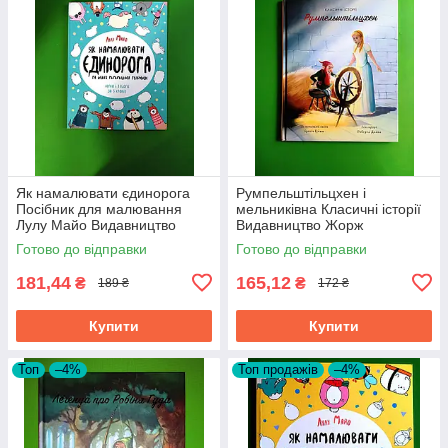
Як намалювати єдинорога
Румпельштільцхен і
Посібник для малювання
мельниківна Класичні історії
Лулу Майо Видавництво
Видавництво Жорж
Жорж
Готово до відправки
Готово до відправки
181,44
165,12
₴
₴
189 ₴
172 ₴
Купити
Купити
Топ
–4%
Топ продажів
–4%