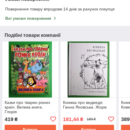
Повернення товару впродовж 14 днів за рахунок покупця
Всі умови повернення
Подібні товари компанії
Казки про тварин різних
Книжка про ведмедя.
Книж
країн. Велика книга.
Ганна Яновська. Жорж
Ков
Глорія
419
181,44
389
₴
₴
189 ₴
Купити
Купити