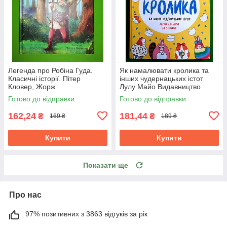
Легенда про Робіна Гуда.
Як намалювати кролика та
Класичні історії. Пітер
інших чудернацьких істот
Кловер, Жорж
Лулу Майо Видавництво
Жорж
Готово до відправки
Готово до відправки
162,24
181,44
₴
₴
169 ₴
189 ₴
Купити
Купити
Показати ще
Про нас
97% позитивних з 3863 відгуків за рік