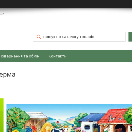
їна
Повернення та обмін
Контакти
Ферма