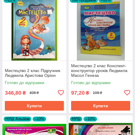
–15%
Топ продажів
–10%
Мистецтво 2 клас Конспект-
Мистецтво 2 клас Підручник
конструктор уроків Людмила
Людмила Аристова Оріон
Масол Генеза
Готово до відправки
Готово до відправки
346,80
97,20
₴
₴
408 ₴
108 ₴
Купити
Купити
НУШ Альбом
–10%
НУШ
–10%