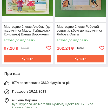
Мистецтво 2 клас Альбом (до
Мистецтво 2 клас Робочий
підручника Масол Гайдамаки
зошит альбом до підручника
Колотило) Ванда Воронкевич
Лобова Ольга
Ранок
Готово до відправки
Готово до відправки
97,20
162,24
₴
₴
108 ₴
169 ₴
Купити
Купити
Про нас
97% позитивних з 3860 відгуків за рік
Працює з 10.11.2013
м. Біла Церква
вул. Курсова 3А магазин Буквоїд індекс 09117, Біла
Церква, Україна