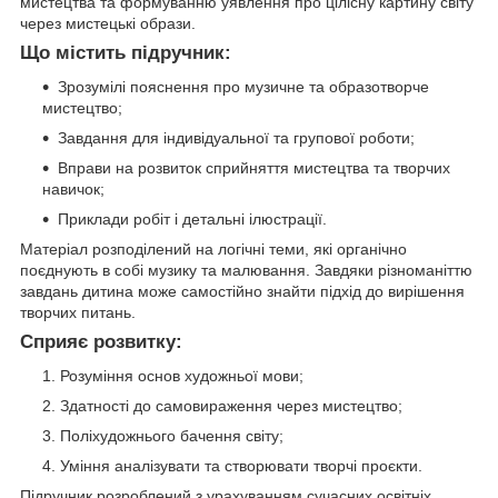
мистецтва та формуванню уявлення про цілісну картину світу
через мистецькі образи.
Що містить підручник:
Зрозумілі пояснення про музичне та образотворче
мистецтво;
Завдання для індивідуальної та групової роботи;
Вправи на розвиток сприйняття мистецтва та творчих
навичок;
Приклади робіт і детальні ілюстрації.
Матеріал розподілений на логічні теми, які органічно
поєднують в собі музику та малювання. Завдяки різноманіттю
завдань дитина може самостійно знайти підхід до вирішення
творчих питань.
Сприяє розвитку:
Розуміння основ художньої мови;
Здатності до самовираження через мистецтво;
Поліхудожнього бачення світу;
Уміння аналізувати та створювати творчі проєкти.
Підручник розроблений з урахуванням сучасних освітніх