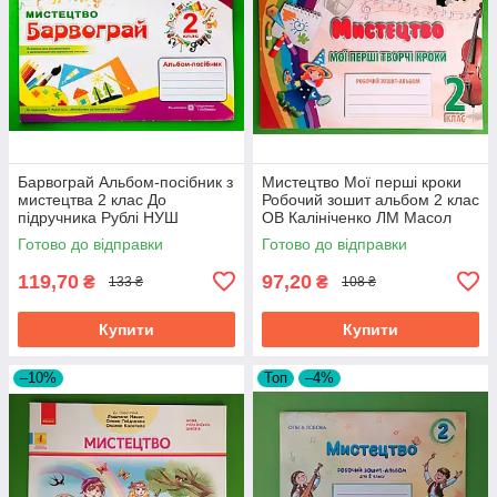
Барвограй Альбом-посібник з
Мистецтво Мої перші кроки
мистецтва 2 клас До
Робочий зошит альбом 2 клас
підручника Рублі НУШ
ОВ Калініченко ЛМ Масол
Шевченко
Освіта
Готово до відправки
Готово до відправки
119,70
97,20
₴
₴
133 ₴
108 ₴
Купити
Купити
–10%
Топ
–4%