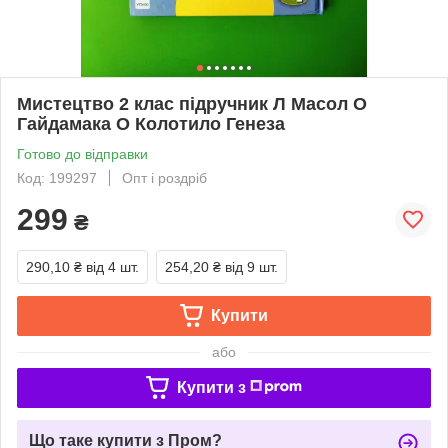
Мистецтво 2 клас підручник Л Масол О
Гайдамака О Колотило Генеза
Готово до відправки
Код: 199297
Опт і роздріб
299
₴
290,10 ₴
від 4 шт.
254,20 ₴
від 9 шт.
Купити
або
Купити з
Що таке купити з Пром?