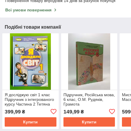
Повернення товару впродовж 14 днів за рахунок покупця
Всі умови повернення
Подібні товари компанії
Я досліджую світ 1 клас
Підручник, Російська мова,
Мист
Підручник з інтегрованого
6 клас, О.М. Рудяків,
Масо
курсу Частина 2 Тетяна
Грамота
Гільберг Генеза
399,99
149,99
599
₴
₴
Купити
Купити