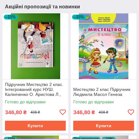
Акційні пропозиції та новинки
–15%
–15%
Підручник Мистецтво 2 клас.
Інтегрований курс НУШ.
Мистецтво 2 клас Підручник
Калініченко О. Аристова Л.,
Людмила Масол Генеза
Освіта
Готово до відправки
Готово до відправки
346,80
346,80
₴
₴
408 ₴
408 ₴
Купити
Купити