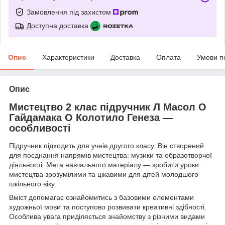
Замовлення під захистом
Доступна доставка
Опис
Характеристики
Доставка
Оплата
Умови п
Опис
Мистецтво 2 клас підручник Л Масол О
Гайдамака О Колотило Генеза —
особливості
Підручник підходить для учнів другого класу. Він створений
для поєднання напрямів мистецтва: музики та образотворчої
діяльності. Мета навчального матеріалу — зробити уроки
мистецтва зрозумілими та цікавими для дітей молодшого
шкільного віку.
Вміст допомагає ознайомитись з базовими елементами
художньої мови та поступово розвивати креативні здібності.
Особлива увага приділяється знайомству з різними видами