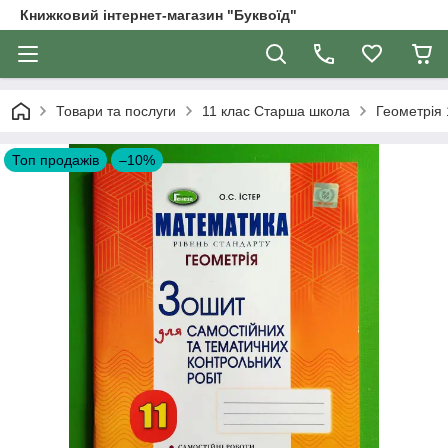
Книжковий інтернет-магазин "Буквоїд"
Товари та послуги
11 клас Старша школа
Геометрія 
Топ продажів
–10%