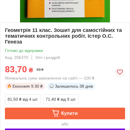
Геометрія 11 клас. Зошит для самостійних та
тематичних контрольних робіт. Істер О.С.
Генеза
Готово до відправки
Код: 206370
Опт і роздріб
83,70
₴
93 ₴
Мінімальна сума замовлення на сайті — 100 ₴
Економія
9.30 ₴
Залишилось
38 днів
81,50 ₴
від 4 шт.
71,40 ₴
від 9 шт.
Купити
або