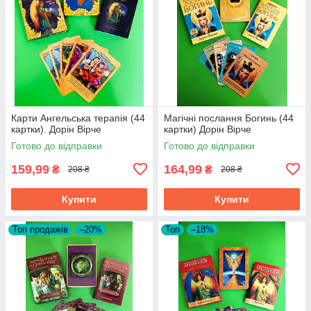
Карти Ангельська терапія (44
Магічні послання Богинь (44
картки). Дорін Вірче
картки) Дорін Вірче
Готово до відправки
Готово до відправки
159,99
164,99
₴
₴
208 ₴
208 ₴
Купити
Купити
Топ продажів
–20%
Топ
–18%