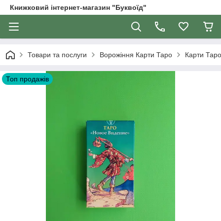
Книжковий інтернет-магазин "Буквоїд"
Товари та послуги
Ворожіння Карти Таро
Карти Таро
Топ продажів