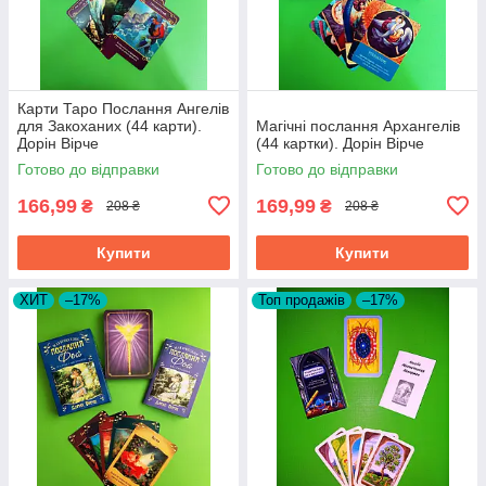
Карти Таро Послання Ангелів
для Закоханих (44 карти).
Магічні послання Архангелів
Дорін Вірче
(44 картки). Дорін Вірче
Готово до відправки
Готово до відправки
166,99
169,99
₴
₴
208 ₴
208 ₴
Купити
Купити
ХИТ
–17%
Топ продажів
–17%