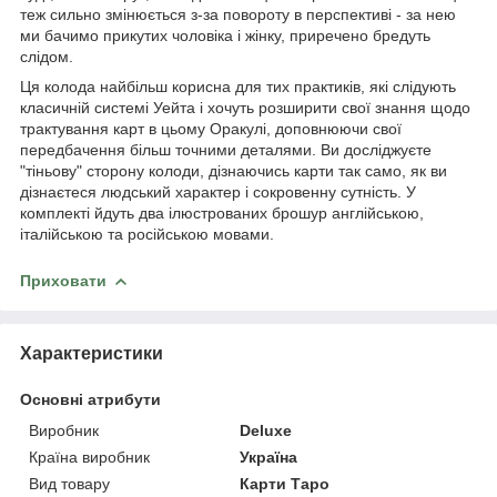
теж сильно змінюється з-за повороту в перспективі - за нею
ми бачимо прикутих чоловіка і жінку, приречено бредуть
слідом.
Ця колода найбільш корисна для тих практиків, які слідують
класичній системі Уейта і хочуть розширити свої знання щодо
трактування карт в цьому Оракулі, доповнюючи свої
передбачення більш точними деталями. Ви досліджуєте
"тіньову" сторону колоди, дізнаючись карти так само, як ви
дізнаєтеся людський характер і сокровенну сутність. У
комплекті йдуть два ілюстрованих брошур англійською,
італійською та російською мовами.
Приховати
Характеристики
Основні атрибути
Виробник
Deluxe
Країна виробник
Україна
Вид товару
Карти Таро