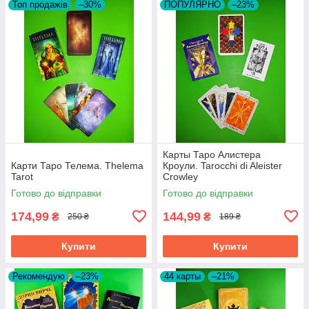
Топ продажів
–30%
ПОПУЛЯРНО
–23%
Карты Таро Алистера
Карти Таро Телема. Thelema
Кроули. Tarocchi di Aleister
Tarot
Crowley
Готово до відправки
Готово до відправки
174,99
144,99
₴
₴
250 ₴
189 ₴
Купити
Купити
Рекомендую
–23%
44 карты
–21%