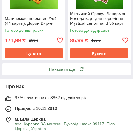
Містичний Оракул Ленорман
Магические послания Фей
Колода карт для ворожіння
(44 карты). Дорин Вирче
Mystical Lenormand 36 карт
Готово до відправки
Готово до відправки
171,99
86,99
₴
₴
208 ₴
105 ₴
Купити
Купити
Показати ще
Про нас
97% позитивних з 3862 відгуків за рік
Працює з 10.11.2013
м. Біла Церква
вул. Курсова 3А магазин Буквоїд індекс 09117, Біла
Церква, Україна