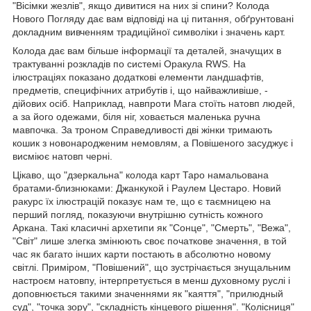
"Вісімки жезлів", якщо дивитися на них зі спини? Колода
Нового Погляду дає вам відповіді на ці питання, обґрунтовані
докладним вивченням традиційної символіки і значень карт.
Колода дає вам більше інформації та деталей, значущих в
трактуванні розкладів по системі Оракула RWS. На
ілюстраціях показано додаткові елементи ландшафтів,
предметів, специфічних атрибутів і, що найважливіше, -
дійових осіб. Наприклад, навпроти Мага стоїть натовп людей,
а за його одежами, біля ніг, ховається маленька ручна
мавпочка. За троном Справедливості дві жінки тримають
кошик з новонародженим немовлям, а Повішеного засуджує і
висміює натовп черні.
Цікаво, що "дзеркальна" колода карт Таро намальована
братами-близнюками: Джанкукой і Раулем Цестаро. Новий
ракурс їх ілюстрацій показує нам те, що є таємницею на
перший погляд, показуючи внутрішню сутність кожного
Аркана. Такі класичні архетипи як "Сонце", "Смерть", "Вежа",
"Світ" лише злегка змінюють своє початкове значення, в той
час як багато інших карти постають в абсолютно новому
світлі. Приміром, "Повішений", що зустрічається знущальним
настроєм натовпу, інтерпретується в менш духовному руслі і
доповнюється такими значеннями як "каяття", "прилюдный
суд", "точка зору", "складність кінцевого рішення". "Колісниця"