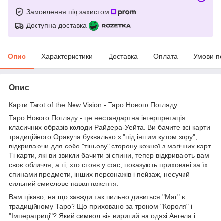
Замовлення під захистом
Доступна доставка
Опис
Характеристики
Доставка
Оплата
Умови п
Опис
Карти Tarot of the New Vision - Таро Нового Погляду
Таро Нового Погляду - це нестандартна інтерпретація
класичних образів колоди Райдера-Уейта. Ви бачите всі карти
традиційного Оракула буквально з "під іншим кутом зору",
відкриваючи для себе "тіньову" сторону кожної з магічних карт.
Ті карти, які ви звикли бачити зі спини, тепер відкривають вам
своє обличчя, а ті, хто стояв у фас, показують приховані за їх
спинами предмети, інших персонажів і пейзаж, несучий
сильний смислове навантаження.
Вам цікаво, на що завжди так пильно дивиться "Маг" в
традиційному Таро? Що приховано за троном "Короля" і
"Імператриці"? Який символ він виритий на одязі Ангела і