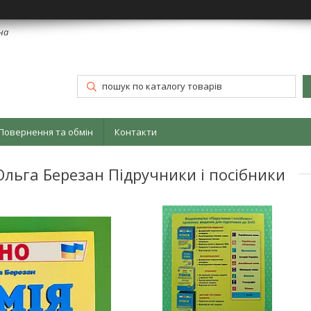
їна
Повернення та обмін
Контакти
Ольга Березан Підручники і посібники