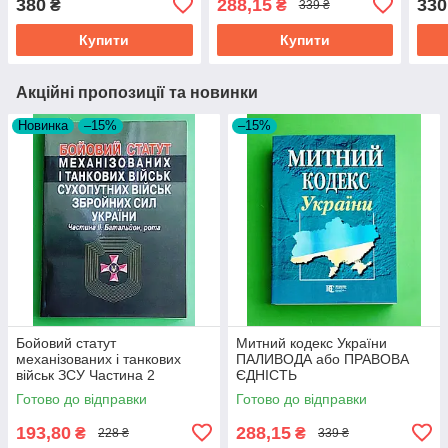
380
288,15
330
₴
₴
339 ₴
Купити
Купити
Акційні пропозиції та новинки
Новинка
–15%
–15%
Бойовий статут
Митний кодекс України
механізованих і танкових
ПАЛИВОДА або ПРАВОВА
військ ЗСУ Частина 2
ЄДНІСТЬ
батальйон рота
Готово до відправки
Готово до відправки
193,80
288,15
₴
₴
228 ₴
339 ₴