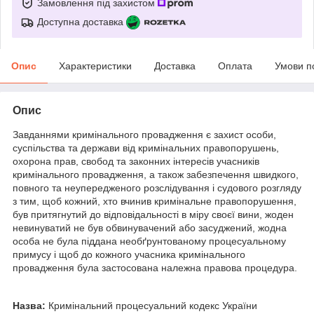
Замовлення під захистом
Доступна доставка
Опис
Характеристики
Доставка
Оплата
Умови п
Опис
Завданнями кримінального провадження є захист особи,
суспільства та держави від кримінальних правопорушень,
охорона прав, свобод та законних інтересів учасників
кримінального провадження, а також забезпечення швидкого,
повного та неупередженого розслідування і судового розгляду
з тим, щоб кожний, хто вчинив кримінальне правопорушення,
був притягнутий до відповідальності в міру своєї вини, жоден
невинуватий не був обвинувачений або засуджений, жодна
особа не була піддана необґрунтованому процесуальному
примусу і щоб до кожного учасника кримінального
провадження була застосована належна правова процедура.
Назва:
Кримінальний процесуальний кодекс України