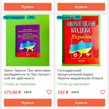
Купити
Купити
Топ продажів
–4%
Новинка
–4%
Закон України Про виконавче
Господарський
провадження та Про органи і
процесуальний кодекс
осіб які здійснюють
України видавництво Алерта
примусове виконання рішень
Готово до відправки
Готово до відправки
175,68
192
₴
₴
183 ₴
200 ₴
Купити
Купити