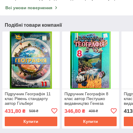
Всі умови повернення
Подібні товари компанії
Підручник Географія 11
Підручник Географія 8
Підр
клас Рівень стандарту
клас автор Пестушко
клас
автор Гільберг
видавництво Генеза
вида
видавництво Оріон
431,80
346,80
413
₴
₴
508 ₴
408 ₴
Купити
Купити