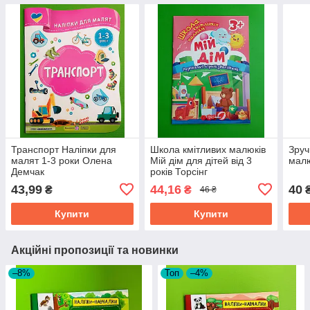
Транспорт Наліпки для
Школа кмітливих малюків
Зруч
малят 1-3 роки Олена
Мій дім для дітей від 3
малю
Демчак
років Торсінг
43,99
44,16
40
₴
₴
46 ₴
Купити
Купити
Акційні пропозиції та новинки
–8%
Топ
–4%