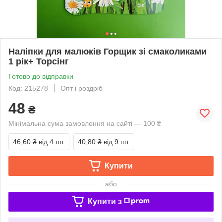
Наліпки для малюків Горщик зі смаколиками
1 рік+ Торсінг
Готово до відправки
Код: 215278
Опт і роздріб
48
₴
Мінімальна сума замовлення на сайті — 100 ₴
46,60 ₴
від 4 шт.
40,80 ₴
від 9 шт.
Купити
або
Купити з