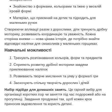
Знайомство з формами, кольорами та їжею у веселій
ігровій формі
Матеріал, що приємний на дотик та підходить для
маленьких ручок
Створюючи аплікації разом з дорослими, діти тренують дрібну
моторику, розвивають координацію та уважність. Кожна
сторінка книжки — нова цікава історія, де потрібно знайти
відповідні наліпки для смаколиків у маленьких горщиках.
Навчальні можливості
Тренують розпізнавання кольорів, форм та предметів
Сприяють розвитку дрібної моторики завдяки
приклеюванню наліпок
Розвивають творче мислення та уяву у форматі гри
Заохочують спільну творчість дорослих і дітей
Набір підійде для домашніх занять
. Це гарний вибір для
організації коротких ігор чи заняття під час подорожей або на
прогулянці. Завдання продумані так, щоб кожен крок
приносив задоволення та користь дитині.