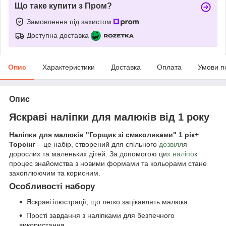
Що таке купити з Пром?
Замовлення під захистом
Доступна доставка
Опис
Характеристики
Доставка
Оплата
Умови п
Опис
Яскраві наліпки для малюків від 1 року
Наліпки для малюків "Горщик зі смаколиками" 1 рік+
Торсінг
– це набір, створений для спільного
дозвілл
я
дорослих та маленьких дітей. За допомогою ци
х наліпо
к
процес знайомства з новими формами та кольорами стане
захоплюючим та корисним.
Особливості набору
Яскраві ілюстрації, що легко зацікавлять малюка
Прості завдання з наліпками для безпечного
використання