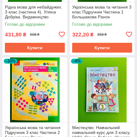
Рідна мова для небайдужих.
Українська мова та читання 3
3 клас (частина 4). Уляна
клас Підручник Частина 1
Добріка. Видавництво
Большакова Ранок
Старого Лева
Готово до відправки
Готово до відправки
431,80
322,20
₴
₴
508 ₴
358 ₴
Купити
Купити
–10%
–4%
Українська мова та читання
Мистецтво. Навчальний
Підручник 3 клас Частина 2
навчальний курс для 3 класу.