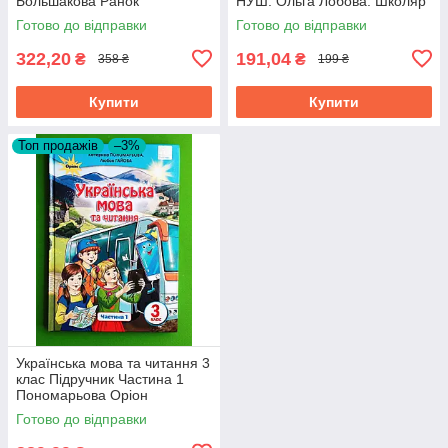
Большакова Ранок
НУШ. Ольга Лобова. Школяр
Готово до відправки
Готово до відправки
322,20
191,04
₴
₴
358 ₴
199 ₴
Купити
Купити
Топ продажів
–3%
Українська мова та читання 3
клас Підручник Частина 1
Пономарьова Оріон
Готово до відправки