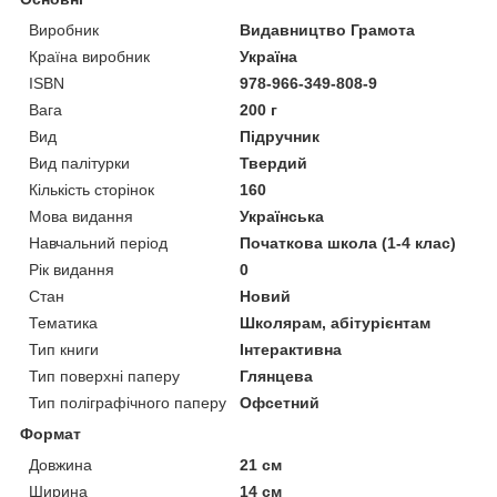
Виробник
Видавництво Грамота
Країна виробник
Україна
ISBN
978-966-349-808-9
Вага
200 г
Вид
Підручник
Вид палітурки
Твердий
Кількість сторінок
160
Мова видання
Українська
Навчальний період
Початкова школа (1-4 клас)
Рік видання
0
Стан
Новий
Тематика
Школярам, абітурієнтам
Тип книги
Інтерактивна
Тип поверхні паперу
Глянцева
Тип поліграфічного паперу
Офсетний
Формат
Довжина
21 см
Ширина
14 см