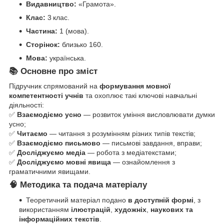
Видавництво:
«Грамота».
Клас:
3 клас.
Частина:
1 (мова).
Сторінок:
близько 160.
Мова:
українська.
📚 Основне про зміст
Підручник спрямований на
формування мовної
компетентності учнів
та охоплює такі ключові навчальні
діяльності:
✅
Взаємодіємо усно
— розвиток уміння висловлювати думки
усно;
✅
Читаємо
— читання з розумінням різних типів текстів;
✅
Взаємодіємо письмово
— письмові завдання, вправи;
✅
Досліджуємо медіа
— робота з медіатекстами;
✅
Досліджуємо мовні явища
— ознайомлення з
граматичними явищами.
🧠 Методика та подача матеріалу
Теоретичний матеріал подано
в доступній формі
, з
використанням
ілюстрацій
,
художніх
,
наукових та
інформаційних текстів
.