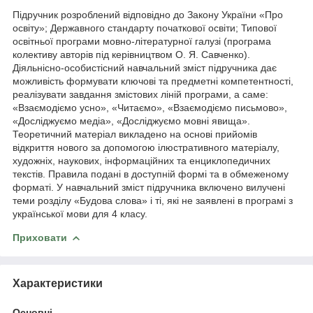
Підручник розроблений відповідно до Закону України «Про
освіту»; Державного стандарту початкової освіти; Типової
освітньої програми мовно-літературної галузі (програма
колективу авторів під керівництвом О. Я. Савченко).
Діяльнісно-особистісний навчальний зміст підручника дає
можливість формувати ключові та предметні компетентності,
реалізувати завдання змістових ліній програми, а саме:
«Взаємодіємо усно», «Читаємо», «Взаємодіємо письмово»,
«Досліджуємо медіа», «Досліджуємо мовні явища».
Теоретичний матеріал викладено на основі прийомів
відкриття нового за допомогою ілюстративного матеріалу,
художніх, наукових, інформаційних та енциклопедичних
текстів. Правила подані в доступній формі та в обмеженому
форматі. У навчальний зміст підручника включено вилучені
теми розділу «Будова слова» і ті, які не заявлені в програмі з
української мови для 4 класу.
Приховати
Характеристики
Основні