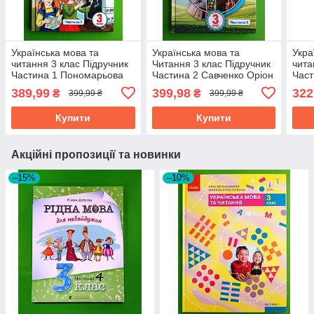
Українська мова та
Українська мова та
Укра
читання 3 клас Підручник
Читання 3 клас Підручник
чита
Частина 1 Пономарьова
Частина 2 Савченко Оріон
Част
Оріон
Ран
389,99
399,98
322
₴
₴
399,99 ₴
399,99 ₴
Купити
Купити
Акційні пропозиції та новинки
–15%
–10%