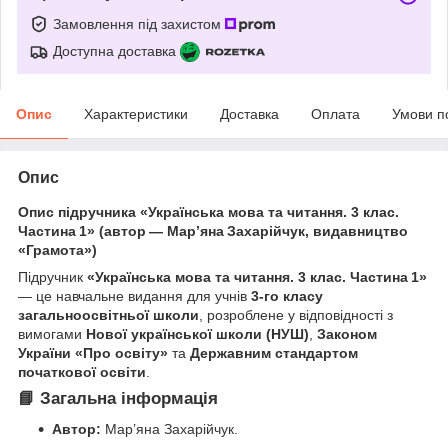
Замовлення під захистом
Доступна доставка
Опис
Характеристики
Доставка
Оплата
Умови п
Опис
Опис підручника «Українська мова та читання. 3 клас.
Частина 1» (автор — Мар’яна Захарійчук, видавництво
«Грамота»)
Підручник
«Українська мова та читання. 3 клас. Частина 1»
— це навчальне видання для учнів
3‑го класу
загальноосвітньої школи
, розроблене у відповідності з
вимогами
Нової української школи (НУШ)
,
Законом
України «Про освіту»
та
Державним стандартом
початкової освіти
.
📘 Загальна інформація
Автор:
Мар’яна Захарійчук.