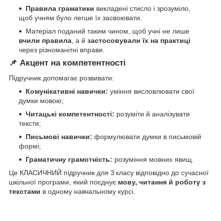
Правила граматики
викладені стисло і зрозуміло,
щоб учням було легше їх засвоювати.
Матеріал поданий таким чином, щоб учні не лише
вчили правила
, а й
застосовували їх на практиці
через різноманітні вправи.
📌 Акцент на компетентності
Підручник допомагає розвивати:
Комунікативні навички:
уміння висловлювати свої
думки мовою;
Читацькі компетентності:
розуміти й аналізувати
тексти;
Письмові навички:
формулювати думки в письмовій
формі;
Граматичну грамотність:
розуміння мовних явищ.
Це КЛАСИЧНИЙ підручник для 3 класу відповідно до сучасної
шкільної програми, який поєднує
мову, читання й роботу з
текстами
в одному навчальному курсі.