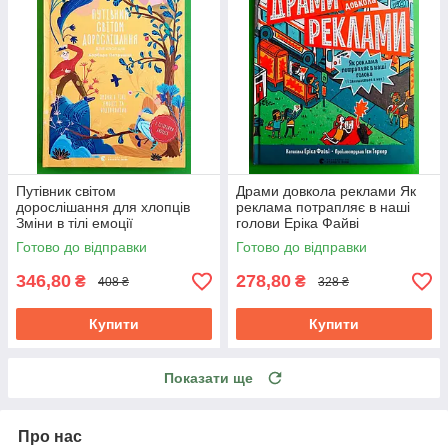
Путівник світом
Драми довкола реклами Як
дорослішання для хлопців
реклама потрапляє в наші
Зміни в тілі емоції
голови Еріка Файві
бодіпозитив Барбара
Видавництво Старого Лева
Готово до відправки
Готово до відправки
Петрущак
346,80
278,80
₴
₴
408 ₴
328 ₴
Купити
Купити
Показати ще
Про нас