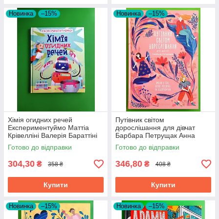
Новинка
–15%
Новинка
–15%
Хімія огидних речей
Путівник світом
Експериментуймо Маттіа
дорослішання для дівчат
Крівелліні Валерія Бараттіні
Барбара Петрущак Анна
Видавництво Старого Лева
Рудак Видавництво Старого
Готово до відправки
Готово до відправки
Лева
304,30
346,80
₴
₴
358 ₴
408 ₴
Купити
Купити
Новинка
–15%
Новинка
–15%