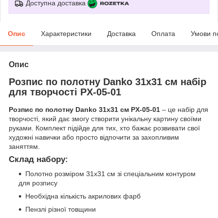
Доступна доставка
Опис
Характеристики
Доставка
Оплата
Умови п
Опис
Розпис по полотну Danko 31х31 см набір
для творчості PX-05-01
Розпис по полотну Danko 31х31 см PX-05-01
– це набір для
творчості, який дає змогу створити унікальну картину своїми
руками. Комплект підійде для тих, хто бажає розвивати свої
художні навички або просто відпочити за захопливим
заняттям.
Склад набору:
Полотно розміром 31х31 см зі спеціальним контуром
для розпису
Необхідна кількість акрилових фарб
Пензлі різної товщини