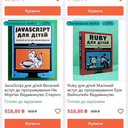
Купити
Купити
Пізнавальні книги
–15%
Пізнавальні книги
–15%
JavaScript для дітей Веселий
Ruby для дітей Магічний
вступ до програмування Нік
вступ до програмування Ерік
Морґан Видавництво Старого
Вайнштейн Видавництво
Лева
Старого Лева
Готово до відправки
Готово до відправки
516,80
516,80
₴
₴
608 ₴
608 ₴
Купити
Купити