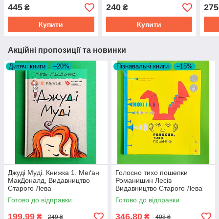
40х80 см ArtCraft
445
240
275
₴
₴
Купити
Купити
Акційні пропозиції та новинки
Дитячі книги
–20%
Пізнавальні книги
–15%
Джуді Муді. Книжка 1. Меґан
Голосно тихо пошепки
МакДоналд, Видавництво
Романишин Лесів
Старого Лева
Видавництво Старого Лева
Готово до відправки
Готово до відправки
199,99
346,80
₴
₴
249 ₴
408 ₴