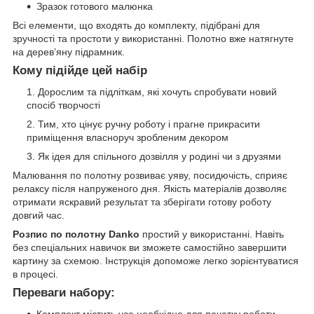
Зразок готового малюнка
Всі елементи, що входять до комплекту, підібрані для
зручності та простоти у використанні. Полотно вже натягнуте
на дерев’яну підрамник.
Кому підійде цей набір
Дорослим та підліткам, які хочуть спробувати новий
спосіб творчості
Тим, хто цінує ручну роботу і прагне прикрасити
приміщення власноруч зробленим декором
Як ідея для спільного дозвілля у родині чи з друзями
Малювання по полотну розвиває уяву, посидючість, сприяє
релаксу після напруженого дня. Якість матеріалів дозволяє
отримати яскравий результат та зберігати готову роботу
довгий час.
Розпис по полотну Danko
простий у використанні. Навіть
без спеціальних навичок ви зможете самостійно завершити
картину за схемою. Інструкція допоможе легко зорієнтуватися
в процесі.
Переваги набору:
Комплект містить усе необхідне для початку роботи