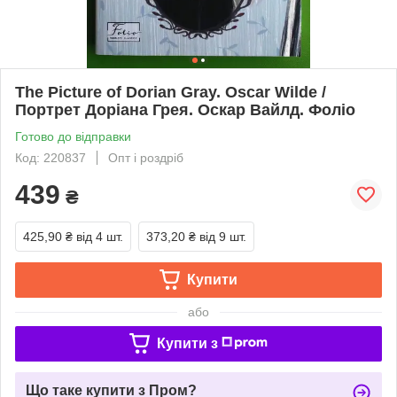
The Picture of Dorian Gray. Oscar Wilde /
Портрет Доріана Грея. Оскар Вайлд. Фоліо
Готово до відправки
Код: 220837
Опт і роздріб
439
₴
425,90 ₴
від 4 шт.
373,20 ₴
від 9 шт.
Купити
або
Купити з
Що таке купити з Пром?