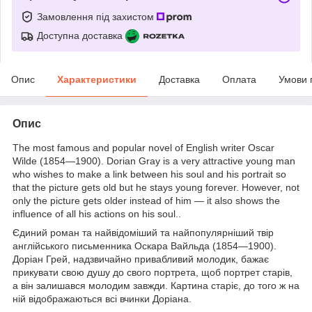
Замовлення під захистом
Доступна доставка
Опис
Характеристики
Доставка
Оплата
Умови 
Опис
The most famous and popular novel of English writer Oscar
Wilde (1854—1900). Dorian Gray is a very attractive young man
who wishes to make a link between his soul and his portrait so
that the picture gets old but he stays young forever. However, not
only the picture gets older instead of him — it also shows the
influence of all his actions on his soul..
Єдиний роман та найвідоміший та найпопулярніший твір
англійського письменника Оскара Вайльда (1854—1900).
Доріан Грей, надзвичайно привабливий молодик, бажає
прикувати свою душу до свого портрета, щоб портрет старів,
а він залишався молодим завжди. Картина старіє, до того ж на
ній відображаються всі вчинки Доріана.