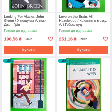
Looking For Alaska. John
Love on the Brain. Ali
Green / У пошуках Аляски.
Hazelwood / Кохання в мозку.
Джон Грін
Алі Гейзелвуд
Готово до відправки
Готово до відправки
196,56
251,16
₴
₴
234 ₴
299 ₴
Купити
Купити
–15%
–15%