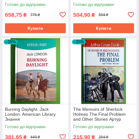
Publishers
Готово до відправки
Готово до відправки
658,75
504,90
₴
₴
775 ₴
594 ₴
Купити
Купити
–15%
–15%
Burning Daylight. Jack
The Memoirs of Sherlock
London. American Library.
Holmes The Final Problem
Знання
and Other Stories Артур
Конан Дойл Знання
Готово до відправки
Готово до відправки
381,65
215,90
₴
₴
449 ₴
254 ₴