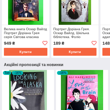
Велика книга Оскар Вайлд
Портрет Доріана Грея.
Порт
Портрет Доріана Грея
Оскар Вайлд. Шкільна
Оска
серія Світова класика
бібліотека. Фоліо
адап
Фоліо
ріве
949
189
148
₴
₴
Купити
Купити
Акційні пропозиції та новинки
Топ
–16%
–16%