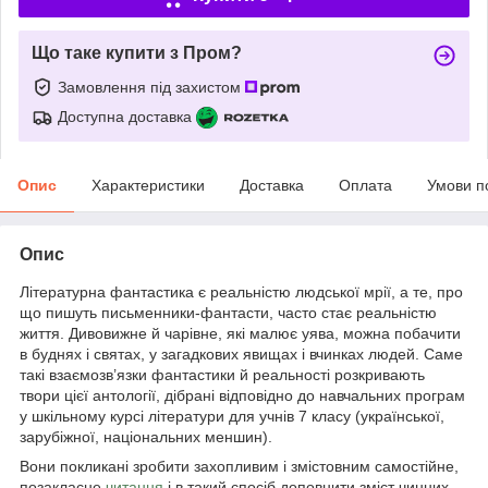
Що таке купити з Пром?
Замовлення під захистом
Доступна доставка
Опис
Характеристики
Доставка
Оплата
Умови п
Опис
Літературна фантастика є реальністю людської мрії, а те, про
що пишуть письменники-фантасти, часто стає реальністю
життя. Дивовижне й чарівне, які малює уява, можна побачити
в буднях і святах, у загадкових явищах і вчинках людей. Саме
такі взаємозв’язки фантастики й реальності розкривають
твори цієї антології, дібрані відповідно до навчальних програм
у шкільному курсі літератури для учнів 7 класу (української,
зарубіжної, національних меншин).
Вони покликані зробити захопливим і змістовним самостійне,
позакласне
читання
і в такий спосіб доповнити зміст чинних