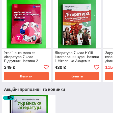
Українська мова та
Література 7 клас НУШ
Зару
література 7 клас
Інтегрований курс Частина
клас
Підручник Частина 2
1 Ніколенко Академія
діаг
Інтегрований курс
навч
349
430
115
₴
₴
Старагіна Ранок
Акад
Купити
Купити
Акційні пропозиції та новинки
–15%