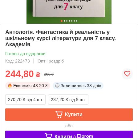
Антологія. Фантастика й реальність у
шкільному курсі літератури для 7 класу.
Академія
Готово до відправки
Код: 222473
Опт і роздріб
244,80
₴
288 ₴
Економія
43.20 ₴
Залишилось
38 днів
270,70 ₴
від 4 шт.
237,20 ₴
від 9 шт.
Купити
або
Купити з