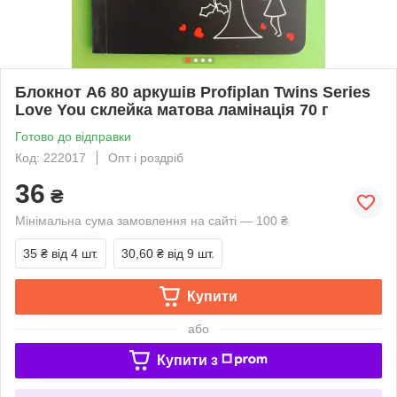
Блокнот A6 80 аркушів Profiplan Twins Series
Love You склейка матова ламінація 70 г
Готово до відправки
Код: 222017
Опт і роздріб
36
₴
Мінімальна сума замовлення на сайті — 100 ₴
35 ₴
від 4 шт.
30,60 ₴
від 9 шт.
Купити
або
Купити з