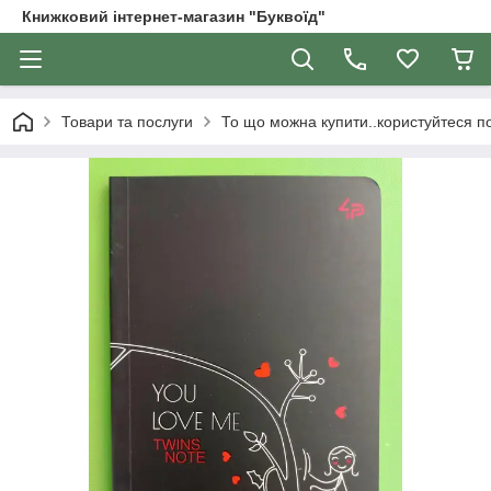
Книжковий інтернет-магазин "Буквоїд"
Товари та послуги
То що можна купити..користуйтеся 