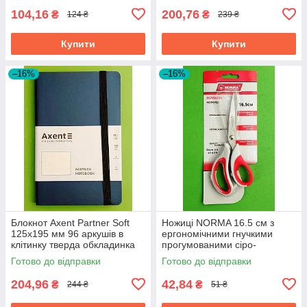
104,16
200,76
₴
₴
124 ₴
239 ₴
Купити
Купити
–16%
–16%
Блокнот Axent Partner Soft
Ножиці NORMA 16.5 см з
125х195 мм 96 аркушів в
ергономічними гнучкими
клітинку тверда обкладинка
прогумованими сіро-
синій
червоними ручками 1.8 мм
Готово до відправки
Готово до відправки
204,96
42,84
₴
₴
244 ₴
51 ₴