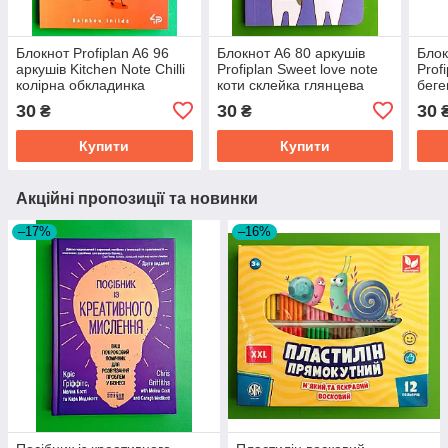
Блокнот Profiplan A6 96
Блокнот A6 80 аркушів
Блок
аркушів Kitchen Note Chilli
Profiplan Sweet love note
Prof
колірна обкладинка
коти склейка глянцева
беге
склейка матова ламінація
ламінація 70 г
глян
30
30
30
₴
₴
70г
Купити
Купити
Акційні пропозиції та новинки
–17%
–16%