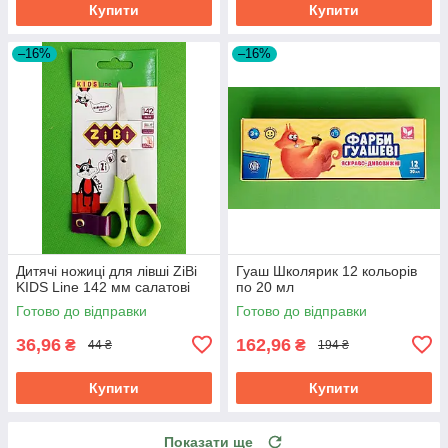
Купити
Купити
–16%
–16%
Дитячі ножиці для лівші ZiBi
Гуаш Школярик 12 кольорів
KIDS Line 142 мм салатові
по 20 мл
Готово до відправки
Готово до відправки
36,96
162,96
₴
₴
44 ₴
194 ₴
Купити
Купити
Показати ще