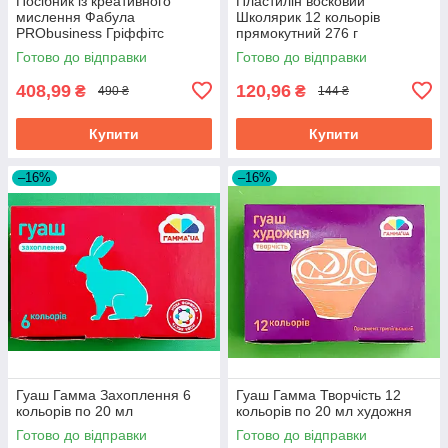
Посібник із креативного
Пластилін восковий
мислення Фабула
Школярик 12 кольорів
PRObusiness Гріффітс
прямокутний 276 г
фіолетова
Готово до відправки
Готово до відправки
408,99
120,96
₴
₴
490 ₴
144 ₴
Купити
Купити
–16%
–16%
Гуаш Гамма Захоплення 6
Гуаш Гамма Творчість 12
кольорів по 20 мл
кольорів по 20 мл художня
Готово до відправки
Готово до відправки