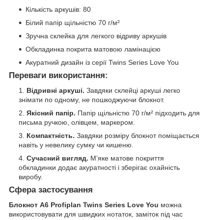
Кількість аркушів: 80
Білий папір щільністю 70 г/м²
Зручна склейка для легкого відриву аркушів
Обкладинка покрита матовою ламінацією
Акуратний дизайн із серії Twins Series Love You
Переваги використання:
Відривні аркуші.
Завдяки склейці аркуші легко
знімати по одному, не пошкоджуючи блокнот.
Якісний папір.
Папір щільністю 70 г/м² підходить для
письма ручкою, олівцем, маркером.
Компактність.
Завдяки розміру блокнот поміщається
навіть у невелику сумку чи кишеню.
Сучасний вигляд.
М’яке матове покриття
обкладинки додає акуратності і зберігає охайність
виробу.
Сфера застосування
Блокнот A6 Profiplan Twins Series Love You
можна
використовувати для швидких нотаток, заміток під час