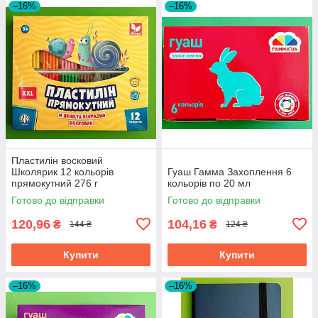
–16%
–16%
Пластилін восковий
Школярик 12 кольорів
Гуаш Гамма Захоплення 6
прямокутний 276 г
кольорів по 20 мл
Готово до відправки
Готово до відправки
120,96
104,16
₴
₴
144 ₴
124 ₴
Купити
Купити
–16%
–16%