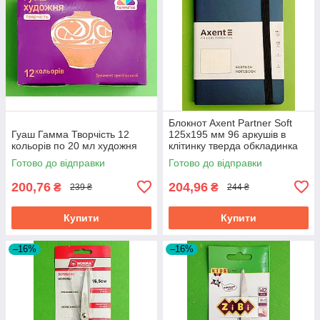
Блокнот Axent Partner Soft
Гуаш Гамма Творчість 12
125х195 мм 96 аркушів в
кольорів по 20 мл художня
клітинку тверда обкладинка
синій
Готово до відправки
Готово до відправки
200,76
204,96
₴
₴
239 ₴
244 ₴
Купити
Купити
–16%
–16%