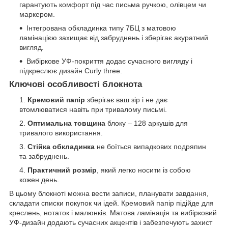
гарантують комфорт під час письма ручкою, олівцем чи
маркером.
Інтегрована обкладинка типу 7БЦ з матовою
ламінацією захищає від забруднень і зберігає акуратний
вигляд.
Вибіркове УФ-покриття додає сучасного вигляду і
підкреслює дизайн Curly three.
Ключові особливості блокнота
Кремовий папір
зберігає ваш зір і не дає
втомлюватися навіть при тривалому письмі.
Оптимальна товщина
блоку – 128 аркушів для
тривалого використання.
Стійка обкладинка
не боїться випадкових подряпин
та забруднень.
Практичний розмір
, який легко носити із собою
кожен день.
В цьому блокноті можна вести записи, планувати завдання,
складати списки покупок чи ідей. Кремовий папір підійде для
креслень, нотаток і малюнків. Матова ламінація та вибірковий
УФ-дизайн додають сучасних акцентів і забезпечують захист