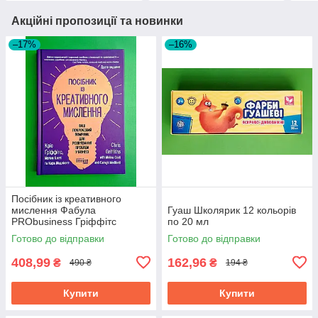
Акційні пропозиції та новинки
–17%
–16%
Посібник із креативного
мислення Фабула
Гуаш Школярик 12 кольорів
PRObusiness Гріффітс
по 20 мл
фіолетова
Готово до відправки
Готово до відправки
408,99
162,96
₴
₴
490 ₴
194 ₴
Купити
Купити