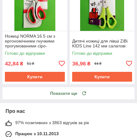
Ножиці NORMA 16.5 см з
ергономічними гнучкими
Дитячі ножиці для лівші ZiBi
прогумованими сіро-
KIDS Line 142 мм салатові
червоними ручками 1.8 мм
Готово до відправки
Готово до відправки
42,84
36,96
₴
₴
51 ₴
44 ₴
Купити
Купити
Показати ще
Про нас
97% позитивних з 3863 відгуків за рік
Працює з 10.11.2013