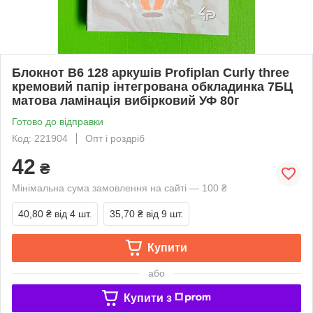
Блокнот B6 128 аркушів Profiplan Curly three
кремовий папір інтегрована обкладинка 7БЦ
матова ламінація вибірковий УФ 80г
Готово до відправки
Код: 221904
Опт і роздріб
42
₴
Мінімальна сума замовлення на сайті — 100 ₴
40,80 ₴
від 4 шт.
35,70 ₴
від 9 шт.
Купити
або
Купити з