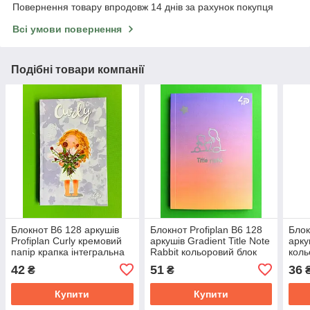
Повернення товару впродовж 14 днів за рахунок покупця
Всі умови повернення
Подібні товари компанії
Блокнот B6 128 аркушів
Блокнот Profiplan B6 128
Блок
Profiplan Curly кремовий
аркушів Gradient Title Note
арку
папір крапка інтегральна
Rabbit кольоровий блок
коль
обкладинка
склейка матова ламінація
мато
42
51
36
₴
₴
70 г
Купити
Купити