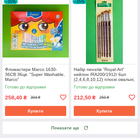
–15%
–15%
Фломастери Marco 1630-
Набір пензлів ”Royal-Art”
36СВ 36цв. ”Super Washable,
нейлон /RA200/1912/ 6шт
Marco”
(2,4,6,8,10,12) плоскі овальні,
довгі (1/24/144)
Готово до відправки
Готово до відправки
258,40
212,50
₴
₴
304 ₴
250 ₴
Купити
Купити
Показати ще