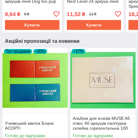
аркушів лінія Dog too pup
Next Level 24 аркуші лінія
арку
Spe
8,64
11,52
18,
₴
₴
9 ₴
12 ₴
Купити
Купити
Акційні пропозиції та новинки
Топ продажів
–20%
–17%
Альбом для ескізів MUSE A5
Учнівський квиток Бланк
плюс 40 аркушів палітурка
АСОРТІ
склейка горизонтальна 100
гм2
Готово до відправки
Готово до відправки