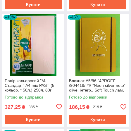
Купити
Купити
–15%
–15%
Папір кольоровий "М-
Блокнот A5/96 ”4PROFI”
Стандарт" A4 mix PAST (5
/904419/ ## ”Neon silver note”
кольор. * 50л.) 250л. 80г
olive, інтегр., Soft Touch лам,
тисн.фол., на
Готово до відправки
Готово до відправки
327,25
186,15
₴
₴
385 ₴
219 ₴
Купити
Купити