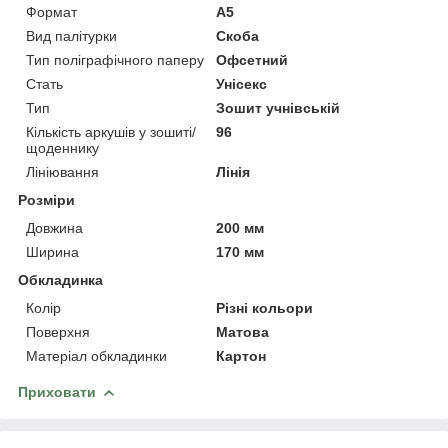
Формат
A5
Вид палітурки
Скоба
Тип поліграфічного паперу
Офсетний
Стать
Унісекс
Тип
Зошит учнівській
Кількість аркушів у зошиті/
96
щоденнику
Лініювання
Лінія
Розміри
Довжина
200 мм
Ширина
170 мм
Обкладинка
Колір
Різні кольори
Поверхня
Матова
Матеріал обкладинки
Картон
Приховати