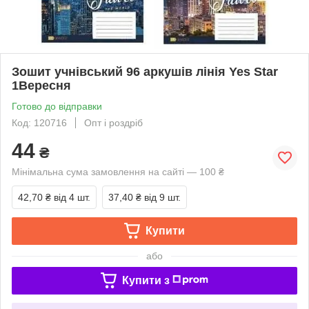
Зошит учнівський 96 аркушів лінія Yes Star
1Вересня
Готово до відправки
Код: 120716
Опт і роздріб
44
₴
Мінімальна сума замовлення на сайті — 100 ₴
42,70 ₴
від 4 шт.
37,40 ₴
від 9 шт.
Купити
або
Купити з