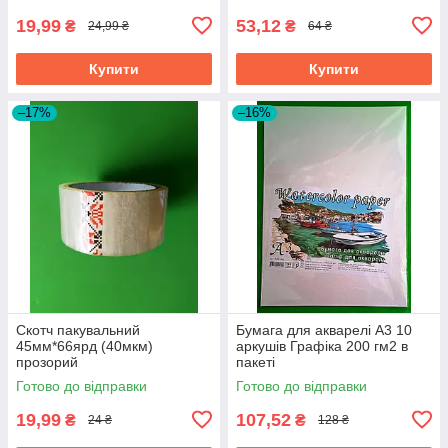
19,99
53,12
₴
₴
24,99 ₴
64 ₴
Купити
Купити
–17%
–16%
Скотч пакувальний
Бумага для акварелі А3 10
45мм*66ярд (40мкм)
аркушів Графіка 200 гм2 в
прозорий
пакеті
Готово до відправки
Готово до відправки
19,99
107,52
₴
₴
24 ₴
128 ₴