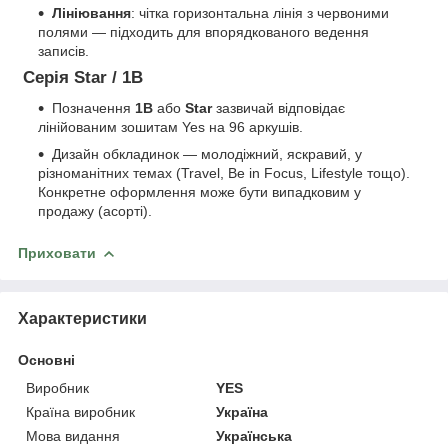
Лініювання
: чітка горизонтальна лінія з червоними
полями — підходить для впорядкованого ведення
записів.
Серія Star / 1В
Позначення
1В
або
Star
зазвичай відповідає
лінійованим зошитам Yes на 96 аркушів.
Дизайн обкладинок — молодіжний, яскравий, у
різноманітних темах (Travel, Be in Focus, Lifestyle тощо).
Конкретне оформлення може бути випадковим у
продажу (асорті).
Приховати
Характеристики
Основні
Виробник
YES
Країна виробник
Україна
Мова видання
Українська