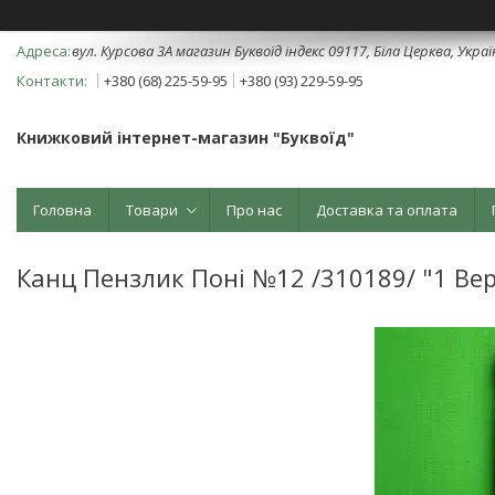
вул. Курсова 3А магазин Буквоїд індекс 09117, Біла Церква, Укра
+380 (68) 225-59-95
+380 (93) 229-59-95
Книжковий інтернет-магазин "Буквоїд"
Головна
Товари
Про нас
Доставка та оплата
Канц Пензлик Поні №12 /310189/ "1 Ве