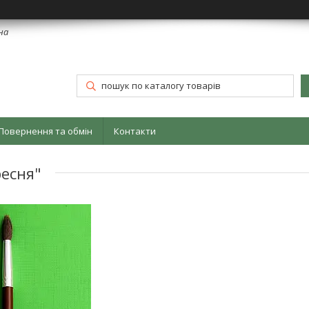
їна
Повернення та обмін
Контакти
ресня"