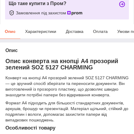
Що таке купити з Пром?
Замовлення під захистом
Опис
Характеристики
Доставка
Оплата
Умови п
Опис
Опис конверта на кнопці А4 прозорий
зелений SOZ 5127 CHARMING
Конверт на кнопці А4 прозорий зелений SOZ 5127 CHARMING
— це зручний спосіб зберігати та переносити документи. Він
виготовлений із прозорого пластику, що дозволяє швидко
знаходити потрібні папери без відкривання конверта.
Формат A4 підходить для більшості стандартних документів,
аркушів, брошур чи презентацій. Матеріал щільний, стійкий до
подряпин і вологи, допомагає захистити папери від
випадкових пошкоджень.
Особливості товару