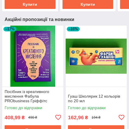
Купити
Купити
Акційні пропозиції та новинки
–17%
–16%
Посібник із креативного
мислення Фабула
Гуаш Школярик 12 кольорів
PRObusiness Гріффітс
по 20 мл
фіолетова
Готово до відправки
Готово до відправки
408,99
162,96
₴
₴
490 ₴
194 ₴