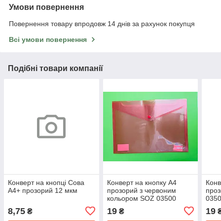
Умови повернення
Повернення товару впродовж 14 днів за рахунок покупця
Всі умови повернення
Подібні товари компанії
Конверт на кнопці Сова
Конверт на кнопку А4
Конв
А4+ прозорий 12 мкм
прозорий з червоним
проз
кольором SOZ 03500
035
8,75
19
19
₴
₴