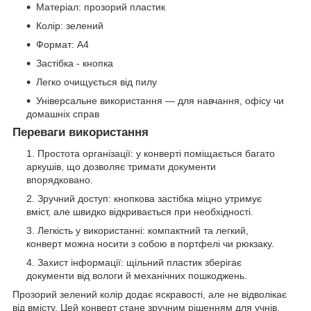
Матеріал: прозорий пластик
Колір: зелений
Формат: A4
Застібка - кнопка
Легко очищується від пилу
Універсальне використання — для навчання, офісу чи
домашніх справ
Переваги використання
Простота організації: у конверті поміщається багато
аркушів, що дозволяє тримати документи
впорядковано.
Зручний доступ: кнопкова застібка міцно утримує
вміст, але швидко відкривається при необхідності.
Легкість у використанні: компактний та легкий,
конверт можна носити з собою в портфелі чи рюкзаку.
Захист інформації: щільний пластик зберігає
документи від вологи й механічних пошкоджень.
Прозорий зелений колір додає яскравості, але не відволікає
від вмісту. Цей конверт стане зручним рішенням для учнів,