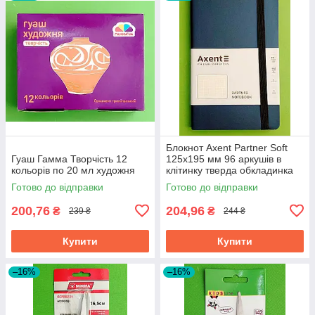
Блокнот Axent Partner Soft
Гуаш Гамма Творчість 12
125х195 мм 96 аркушів в
кольорів по 20 мл художня
клітинку тверда обкладинка
синій
Готово до відправки
Готово до відправки
200,76
204,96
₴
₴
239 ₴
244 ₴
Купити
Купити
–16%
–16%