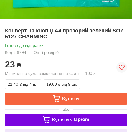
Конверт на кнопці А4 прозорий зелений SOZ
5127 CHARMING
Готово до відправки
Код: 86794
Опт і роздріб
23
₴
Мінімальна сума замовлення на сайті — 100 ₴
22,40 ₴
від 4 шт.
19,60 ₴
від 9 шт.
Купити
або
Купити з