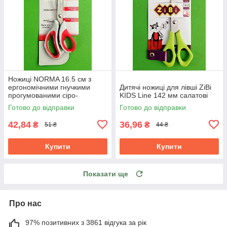
Ножиці NORMA 16.5 см з
ергономічними гнучкими
Дитячі ножиці для лівші ZiBi
прогумованими сіро-
KIDS Line 142 мм салатові
червоними ручками 1.8 мм
Готово до відправки
Готово до відправки
42,84
36,96
₴
₴
51 ₴
44 ₴
Купити
Купити
Показати ще
Про нас
97% позитивних з 3861 відгука за рік