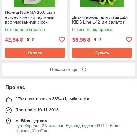
Ножиці NORMA 16.5 см з
ергономічними гнучкими
Дитячі ножиці для лівші ZiBi
прогумованими сіро-
KIDS Line 142 мм салатові
червоними ручками 1.8 мм
Готово до відправки
Готово до відправки
42,84
36,96
₴
₴
51 ₴
44 ₴
Купити
Купити
Показати ще
Про нас
97% позитивних з 3854 відгуків за рік
Працює з 10.11.2013
м. Біла Церква
вул. Курсова 3А магазин Буквоїд індекс 09117, Біла
Церква, Україна