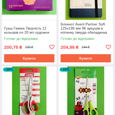
Блокнот Axent Partner Soft
Гуаш Гамма Творчість 12
125х195 мм 96 аркушів в
кольорів по 20 мл художня
клітинку тверда обкладинка
синій
Готово до відправки
Готово до відправки
200,76
204,96
₴
₴
239 ₴
244 ₴
Купити
Купити
–16%
–16%