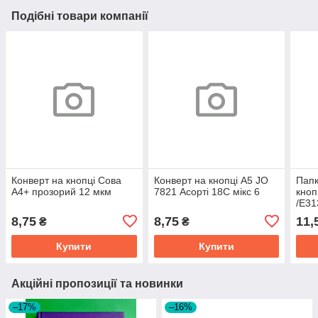
Подібні товари компанії
Конверт на кнопці Сова
Конверт на кнопці А5 JO
Папк
А4+ прозорий 12 мкм
7821 Асорті 18C мікс 6
кноп
/E31
глян
8,75
8,75
11,
₴
₴
Купити
Купити
Акційні пропозиції та новинки
–17%
–16%