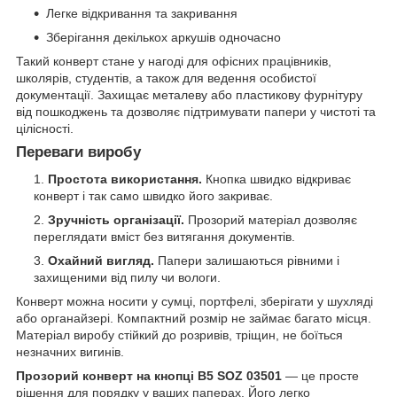
Легке відкривання та закривання
Зберігання декількох аркушів одночасно
Такий конверт стане у нагоді для офісних працівників,
школярів, студентів, а також для ведення особистої
документації. Захищає металеву або пластикову фурнітуру
від пошкоджень та дозволяє підтримувати папери у чистоті та
цілісності.
Переваги виробу
Простота використання.
Кнопка швидко відкриває
конверт і так само швидко його закриває.
Зручність організації.
Прозорий матеріал дозволяє
переглядати вміст без витягання документів.
Охайний вигляд.
Папери залишаються рівними і
захищеними від пилу чи вологи.
Конверт можна носити у сумці, портфелі, зберігати у шухляді
або органайзері. Компактний розмір не займає багато місця.
Матеріал виробу стійкий до розривів, тріщин, не боїться
незначних вигинів.
Прозорий конверт на кнопці В5 SOZ 03501
— це просте
рішення для порядку у ваших паперах. Його легко