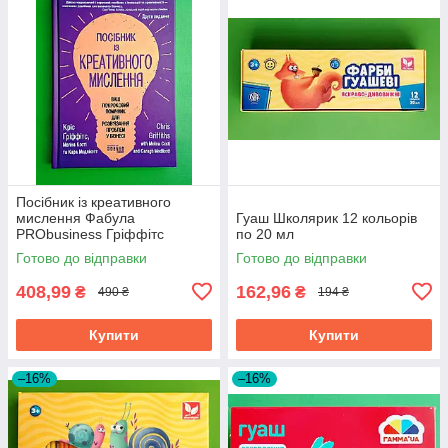
Посібник із креативного
мислення Фабула
Гуаш Школярик 12 кольорів
PRObusiness Гріффітс
по 20 мл
фіолетова
Готово до відправки
Готово до відправки
408,99
162,96
₴
₴
490 ₴
194 ₴
Купити
Купити
–16%
–16%