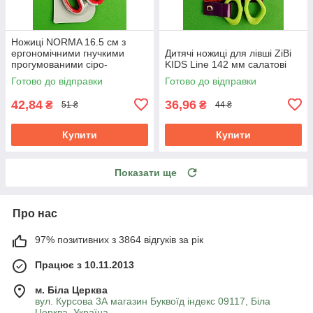
Ножиці NORMA 16.5 см з
ергономічними гнучкими
Дитячі ножиці для лівші ZiBi
прогумованими сіро-
KIDS Line 142 мм салатові
червоними ручками 1.8 мм
Готово до відправки
Готово до відправки
42,84
36,96
₴
₴
51 ₴
44 ₴
Купити
Купити
Показати ще
Про нас
97% позитивних з 3864 відгуків за рік
Працює з 10.11.2013
м. Біла Церква
вул. Курсова 3А магазин Буквоїд індекс 09117, Біла
Церква, Україна