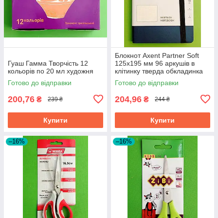
Блокнот Axent Partner Soft
Гуаш Гамма Творчість 12
125х195 мм 96 аркушів в
кольорів по 20 мл художня
клітинку тверда обкладинка
синій
Готово до відправки
Готово до відправки
200,76
204,96
₴
₴
239 ₴
244 ₴
Купити
Купити
–16%
–16%