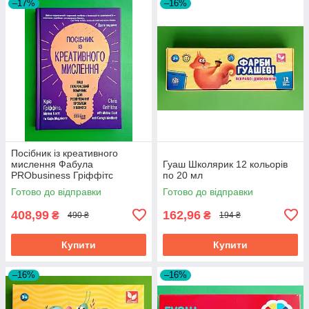
–17%
–16%
Посібник із креативного
мислення Фабула
Гуаш Школярик 12 кольорів
PRObusiness Гріффітс
по 20 мл
фіолетова
Готово до відправки
Готово до відправки
408,99
162,96
₴
₴
490 ₴
194 ₴
Купити
Купити
–16%
–16%