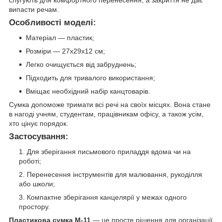
слугують для комфортного перенесення, а закриття не дає
випасти речам.
Особливості моделі:
Матеріал — пластик;
Розміри — 27x29x12 см;
Легко очищується від забруднень;
Підходить для тривалого використання;
Вміщає необхідний набір канцтоварів.
Сумка допоможе тримати всі речі на своїх місцях. Вона стане
в нагоді учням, студентам, працівникам офісу, а також усім,
хто цінує порядок.
Застосування:
Для зберігання письмового приладдя вдома чи на
роботі;
Перенесення інструментів для малювання, рукоділля
або школи;
Компактне зберігання канцелярії у межах одного
простору.
Пластикова сумка M-11
— це просте рішення для організації