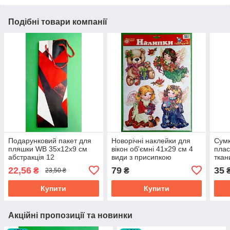
Подібні товари компанії
Подарунковий пакет для
Новорічні наклейки для
Сумк
пляшки WB 35x12x9 см
вікон об'ємні 41x29 см 4
плас
абстракція 12
види з присипкою
ткан
26x3
22,56
79
35
₴
₴
23,50 ₴
192
Купити
Купити
Акційні пропозиції та новинки