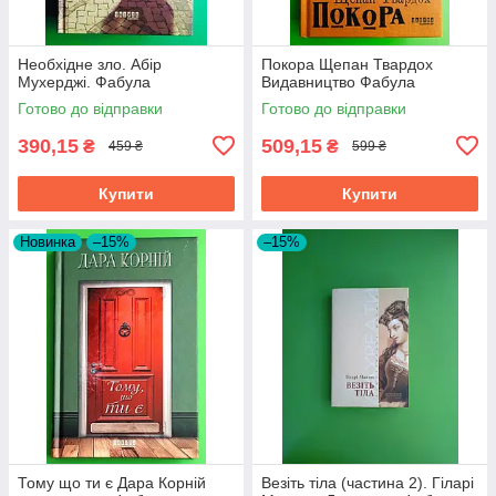
Необхідне зло. Абір
Покора Щепан Твардох
Мухерджі. Фабула
Видавництво Фабула
Готово до відправки
Готово до відправки
390,15
509,15
₴
₴
459 ₴
599 ₴
Купити
Купити
Новинка
–15%
–15%
Тому що ти є Дара Корній
Везіть тіла (частина 2). Гіларі