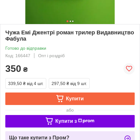
Чужа Емі Джентрі роман трилер Видавництво
Фабула
Готово до відправки
Код: 166447
Опт і роздріб
350
₴
339,50 ₴
від 4 шт.
297,50 ₴
від 9 шт.
Купити
або
Купити з
Що таке купити з Пром?