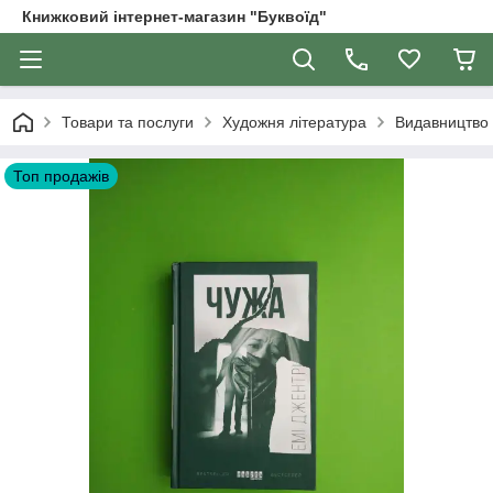
Книжковий інтернет-магазин "Буквоїд"
Товари та послуги
Художня література
Видавництво
Топ продажів