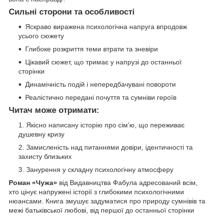
Сильні сторони та особливості
Яскраво виражена психологічна напруга впродовж
усього сюжету
Глибоке розкриття теми втрати та зневіри
Цікавий сюжет, що тримає у напрузі до останньої
сторінки
Динамічність подій і непередбачувані повороти
Реалістично передані почуття та сумніви героїв
Читач може отримати:
Якісно написану історію про сім’ю, що переживає
душевну кризу
Замисленість над питаннями довіри, ідентичності та
захисту близьких
Занурення у складну психологічну атмосферу
Роман «Чужа»
від Видавництва Фабула адресований всім,
хто цінує напружені історії з глибокими психологічними
нюансами. Книга змушує задуматися про природу сумнівів та
межі батьківської любові, від першої до останньої сторінки