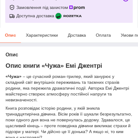
Замовлення під захистом
Доступна доставка
Опис
Характеристики
Доставка
Оплата
Умови п
Опис
Опис книги «Чужа» Емі Джентрі
«Чужа»
– це сучасний роман-трилер, який занурює у
складний світ внутрішніх переживань та таємних страхів
родини, яка пережила драматичні події. Авторка Емі Джентрі
майстерно створює атмосферу постійної напруги та
невизначеності.
Книга розповідає історію родини, у якій зникла
тринадцятирічна дівчина. Вісім років її шукали безрезультатно,
поки одного дня вона не повернулась додому. Здавалося, це
щасливий кінець – проте поведінка дівчини викликає страхи й
підозри у матері. Чи дійсно це її донька? А якщо ні, то ким
вона є насправді?