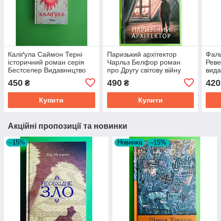
Каліґула Саймон Терні
Паризький архітектор
Фаль
історичний роман серія
Чарльз Белфор роман
Реве
Бестселер Видавництво
про Другу світову війну
вида
Фабула
Видавництво Фабула
450
490
420
₴
₴
Купити
Купити
Акційні пропозиції та новинки
–15%
Новинка
–15%