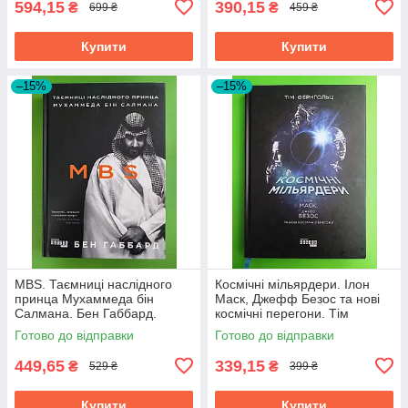
594,15
390,15
₴
₴
699 ₴
459 ₴
Купити
Купити
–15%
–15%
MBS. Таємниці наслідного
Космічні мільярдери. Ілон
принца Мухаммеда бін
Маск, Джефф Безос та нові
Салмана. Бен Габбард.
космічні перегони. Тім
PROcreators. Фабула
Фернгольц. PROcreators.
Готово до відправки
Готово до відправки
Фабула
449,65
339,15
₴
₴
529 ₴
399 ₴
Купити
Купити