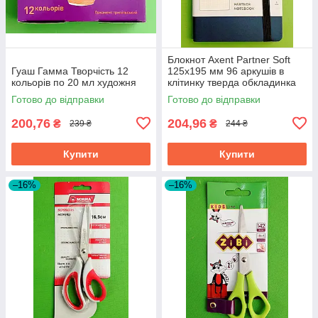
Блокнот Axent Partner Soft
Гуаш Гамма Творчість 12
125х195 мм 96 аркушів в
кольорів по 20 мл художня
клітинку тверда обкладинка
синій
Готово до відправки
Готово до відправки
200,76
204,96
₴
₴
239 ₴
244 ₴
Купити
Купити
–16%
–16%