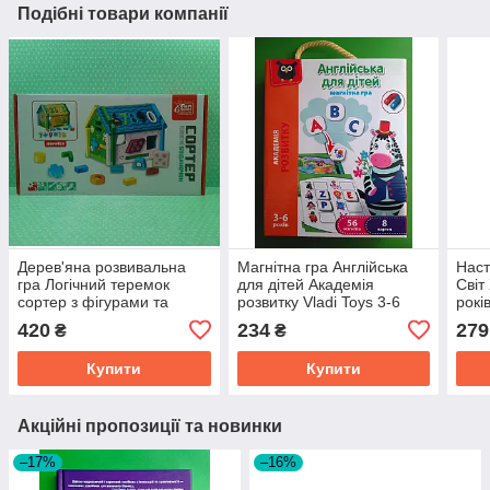
Подібні товари компанії
Дерев'яна розвивальна
Магнітна гра Англійська
Наст
гра Логічний теремок
для дітей Академія
Світ
сортер з фігурами та
розвитку Vladi Toys 3-6
рокі
цифрами для дітей FUN
років
420
234
279
₴
₴
GAME
Купити
Купити
Акційні пропозиції та новинки
–17%
–16%