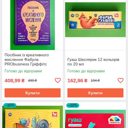
Посібник із креативного
мислення Фабула
Гуаш Школярик 12 кольорів
PRObusiness Гріффітс
по 20 мл
фіолетова
Готово до відправки
Готово до відправки
408,99
162,96
₴
₴
490 ₴
194 ₴
Купити
Купити
–16%
–16%