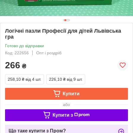
Логічні пазли Професії для дітей Львівська
гра
Готово до відправки
Код: 222656
Опт і роздріб
266
₴
258,10 ₴
від 4 шт.
226,10 ₴
від 9 шт.
Купити
або
Купити з
Що таке купити з Пром?