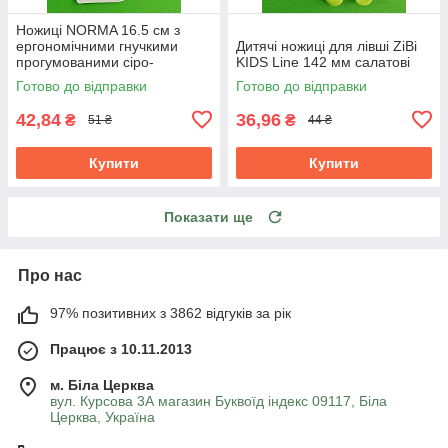
Ножиці NORMA 16.5 см з
ергономічними гнучкими
Дитячі ножиці для лівші ZiBi
прогумованими сіро-
KIDS Line 142 мм салатові
червоними ручками 1.8 мм
Готово до відправки
Готово до відправки
42,84
36,96
₴
₴
51 ₴
44 ₴
Купити
Купити
Показати ще
Про нас
97% позитивних з 3862 відгуків за рік
Працює з 10.11.2013
м. Біла Церква
вул. Курсова 3А магазин Буквоїд індекс 09117, Біла
Церква, Україна