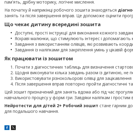
пам'ять, дрібну моторику, логічне мислення.
На початку й наприкінці робочого зошита знаходяться
діагно
занять та після завершення вправ. Це допоможе оцінити прогре
Що чекає дитину всередині зошита
Доступні, прості інструкції для виконання кожного завдан
Яскраві малюнки, що стимулюють інтерес і допомагають 
Завдання з використанням олівців, які розвивають коорди
Завдання із наліпками для закріплення умінь у цікавій форм
Як працювати із зошитом
Почати з діагностичних таблиць для визначення стартово
Щодня виконувати кілька завдань разом із дитиною, не п
Використовувати різнокольорові олівці для зацікавлення 
Після завершення вправ повторно пройти діагностичні таб
Цей зошит призначений для занять вдома або під час прогулян
навчального процесу у формі гри. Завдяки наліпкам і простим
Нейротести для дітей 2+ Робочий зошит
стане гарним до
для подальшого навчання.