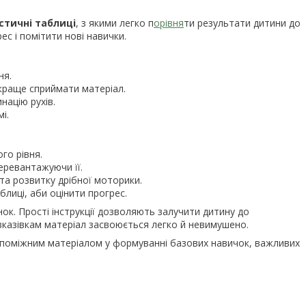
стичні таблиці
, з якими легко п
орівня
ти результати дитини до
с і помітити нові навички.
ня.
краще сприймати матеріал.
націю рухів.
і.
го рівня.
еревантажуючи її.
та розвитку дрібної моторики.
лиці, аби оцінити прогрес.
ок. Прості інструкції дозволяють залучити дитину до
 вказівкам матеріал засвоюється легко й невимушено.
поміжним матеріалом у формуванні базових навичок, важливих