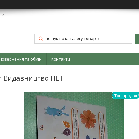
їна
Повернення та обмін
Контакти
ит Видавництво ПЕТ
Топ продаж