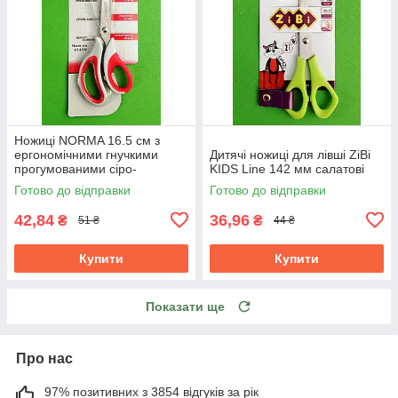
Ножиці NORMA 16.5 см з
ергономічними гнучкими
Дитячі ножиці для лівші ZiBi
прогумованими сіро-
KIDS Line 142 мм салатові
червоними ручками 1.8 мм
Готово до відправки
Готово до відправки
42,84
36,96
₴
₴
51 ₴
44 ₴
Купити
Купити
Показати ще
Про нас
97% позитивних з 3854 відгуків за рік