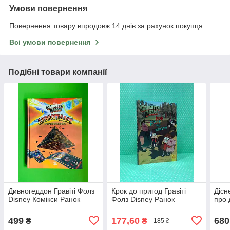
Умови повернення
Повернення товару впродовж 14 днів за рахунок покупця
Всі умови повернення
Подібні товари компанії
Дивногеддон Гравіті Фолз
Крок до пригод Гравіті
Дісн
Disney Комікси Ранок
Фолз Disney Ранок
про 
499
177,60
680
₴
₴
185 ₴