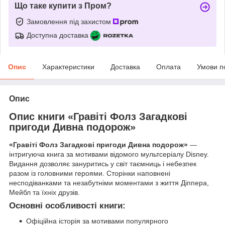
Що таке купити з Пром?
Замовлення під захистом
Доступна доставка
Опис
Характеристики
Доставка
Оплата
Умови п
Опис
Опис книги «Гравіті Фолз Загадкові
пригоди Дивна подорож»
«Гравіті Фолз Загадкові пригоди Дивна подорож»
—
інтригуюча книга за мотивами відомого мультсеріалу Disney.
Видання дозволяє зануритись у світ таємниць і небезпек
разом із головними героями. Сторінки наповнені
несподіванками та незабутніми моментами з життя Діппера,
Мейбл та їхніх друзів.
Основні особливості книги:
Офіційна історія за мотивами популярного