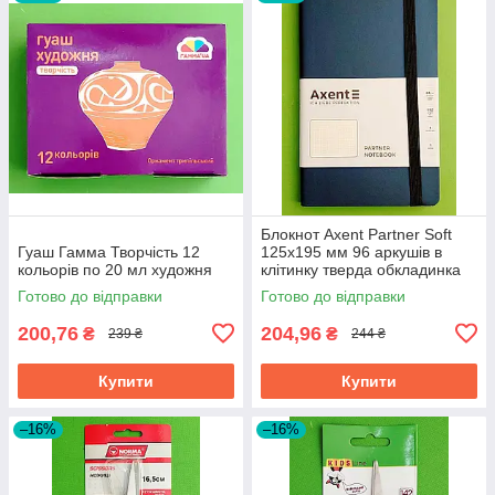
Блокнот Axent Partner Soft
Гуаш Гамма Творчість 12
125х195 мм 96 аркушів в
кольорів по 20 мл художня
клітинку тверда обкладинка
синій
Готово до відправки
Готово до відправки
200,76
204,96
₴
₴
239 ₴
244 ₴
Купити
Купити
–16%
–16%