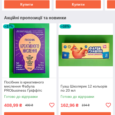
Купити
Купити
Акційні пропозиції та новинки
–17%
–16%
Посібник із креативного
мислення Фабула
Гуаш Школярик 12 кольорів
PRObusiness Гріффітс
по 20 мл
фіолетова
Готово до відправки
Готово до відправки
408,99
162,96
₴
₴
490 ₴
194 ₴