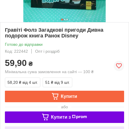
Гравіті Фолз Загадкові пригоди Дивна
подорож книга Ранок Disney
Готово до відправки
Код: 222442
Опт і роздріб
59,90
₴
Мінімальна сума замовлення на сайті — 100 ₴
58,20 ₴
від 4 шт.
51 ₴
від 9 шт.
Купити
або
Купити з