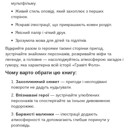
мультфільму.
Живий стиль оповіді, який захоплює з перших
сторінок.
Яскраві ілюстрації, що прикрашають кожен розділ.
Якісний папір і чіткий друк.
Зрозуміла мова для дітей та підлітків.
Відкрийте разом із героями таємні сторінки пригод,
зустрічайте знайомих персонажів, розкривайте міфи та
легенди, а головне — насолоджуйтесь атмосферою загадок і
гумору, яка характерна всій історії «Гравіті Фолз».
Чому варто обрати цю книгу:
Захоплюючий сюжет
— пригоди і несподівані
повороти не дадуть нудьгувати.
Впізнавані герої
— зустрічайте улюблених
персонажів та спостерігайте за їхньою дивовижною
подорожжю.
Барвисті малюнки
— ілюстрації додають
атмосферності та допомагають глибше поринути у
розповідь.