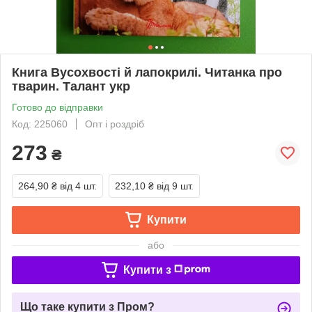
Книга Вусохвості й лапокрилі. Читанка про
тварин. Талант укр
Готово до відправки
Код: 225060
Опт і роздріб
273
₴
264,90 ₴
від 4 шт.
232,10 ₴
від 9 шт.
Купити
або
Купити з
Що таке купити з Пром?