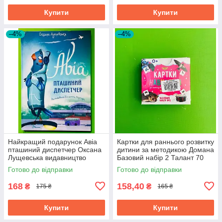
Купити
Купити
–4%
–4%
Найкращий подарунок Авіа
Картки для раннього розвитку
пташиний диспетчер Оксана
дитини за методикою Домана
Лущевська видавництво
Базовий набір 2 Талант 70
Талант
штук
Готово до відправки
Готово до відправки
168
158,40
₴
₴
175 ₴
165 ₴
Купити
Купити