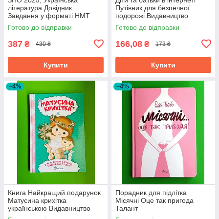
література Довідник.
Путівник для безпечної
Завдання у форматі НМТ
подорожі Видавництво
2025. Авраменко Талант
Талант
Готово до відправки
Готово до відправки
387
166,08
₴
₴
430 ₴
173 ₴
Купити
Купити
–4%
–4%
Книга Найкращий подарунок
Порадник для підлітка
Матусина крихітка
Місячні Оце так пригода
українською Видавництво
Талант
Талант