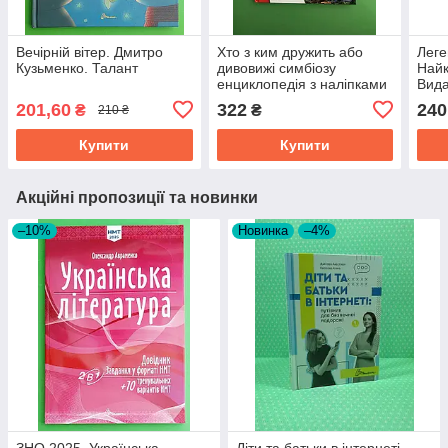
Вечірній вітер. Дмитро
Хто з ким дружить або
Леге
Кузьменко. Талант
дивовижі симбіозу
Най
енциклопедія з наліпками
Вида
Василь Клімов
201,60
322
240
₴
₴
210 ₴
Видавництво Талант
Купити
Купити
Акційні пропозиції та новинки
–10%
Новинка
–4%
ЗНО 2025, Українська
Діти та батьки в інтернеті