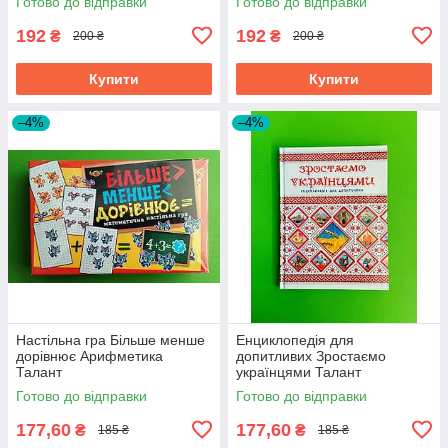
Готово до відправки
Готово до відправки
192
192
₴
₴
200 ₴
200 ₴
Купити
Купити
–4%
–4%
Настільна гра Більше менше
Енциклопедія для
дорівнює Арифметика
допитливих Зростаємо
Талант
українцями Талант
Готово до відправки
Готово до відправки
177,60
177,60
₴
₴
185 ₴
185 ₴