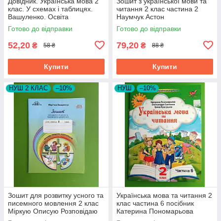
Довідник. Українська мова 2
Зошит з української мови та
клас. У схемах і таблицях.
читання 2 клас частина 2
Вашуленко. Освіта
Наумчук Астон
Готово до відправки
Готово до відправки
52,20
79,20
₴
₴
58 ₴
88 ₴
Купити
Купити
НУШ 2 КЛАС
–10%
НУШ
–10%
Зошит для розвитку усного та
Українська мова та читання 2
писемного мовлення 2 клас
клас частина 6 посібник
Міркую Описую Розповідаю
Катерина Пономарьова
М Захарійчук
Оріон