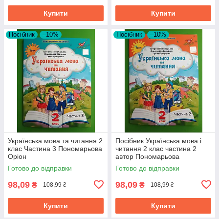
Купити
Купити
Посібник
–10%
Посібник
–10%
Українська мова та читання 2
Посібник Українська мова і
клас Частина 3 Пономарьова
читання 2 клас частина 2
Оріон
автор Пономарьова
видавництво Оріон
Готово до відправки
Готово до відправки
98,09
98,09
₴
₴
108,99 ₴
108,99 ₴
Купити
Купити