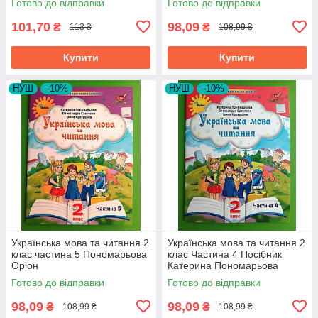
Готово до відправки
Готово до відправки
101,70
98,09
₴
₴
113 ₴
108,99 ₴
Купити
Купити
НУШ
–10%
НУШ
–10%
Українська мова та читання 2
Українська мова та читання 2
клас частина 5 Пономарьова
клас Частина 4 Посібник
Оріон
Катерина Пономарьова
Оріон
Готово до відправки
Готово до відправки
98,09
98,09
₴
₴
108,99 ₴
108,99 ₴