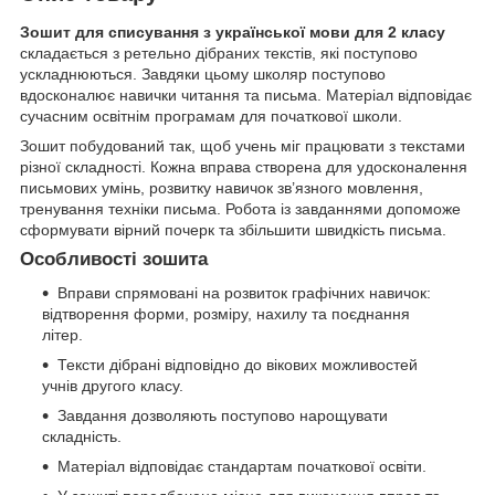
Зошит для списування з української мови для 2 класу
складається з ретельно дібраних текстів, які поступово
ускладнюються. Завдяки цьому школяр поступово
вдосконалює навички читання та письма. Матеріал відповідає
сучасним освітнім програмам для початкової школи.
Зошит побудований так, щоб учень міг працювати з текстами
різної складності. Кожна вправа створена для удосконалення
письмових умінь, розвитку навичок зв’язного мовлення,
тренування техніки письма. Робота із завданнями допоможе
сформувати вірний почерк та збільшити швидкість письма.
Особливості зошита
Вправи спрямовані на розвиток графічних навичок:
відтворення форми, розміру, нахилу та поєднання
літер.
Тексти дібрані відповідно до вікових можливостей
учнів другого класу.
Завдання дозволяють поступово нарощувати
складність.
Матеріал відповідає стандартам початкової освіти.