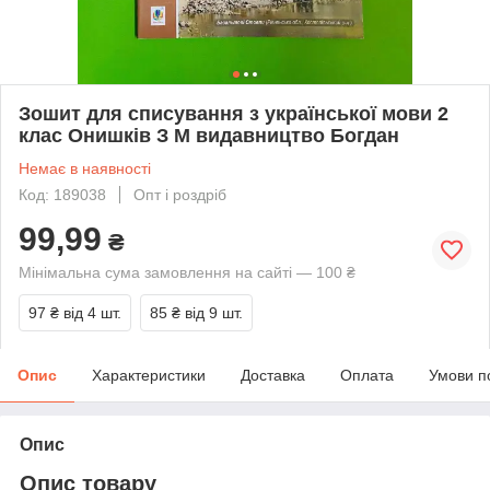
Зошит для списування з української мови 2
клас Онишків З М видавництво Богдан
Немає в наявності
Код: 189038
Опт і роздріб
99,99
₴
Мінімальна сума замовлення на сайті — 100 ₴
97 ₴
від 4 шт.
85 ₴
від 9 шт.
Опис
Характеристики
Доставка
Оплата
Умови п
Опис
Опис товару