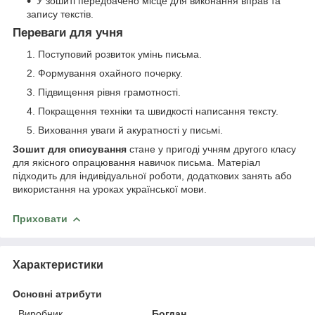
У зошиті передбачено місце для виконання вправ та
запису текстів.
Переваги для учня
Поступовий розвиток умінь письма.
Формування охайного почерку.
Підвищення рівня грамотності.
Покращення техніки та швидкості написання тексту.
Виховання уваги й акуратності у письмі.
Зошит для списування
стане у пригоді учням другого класу
для якісного опрацювання навичок письма. Матеріал
підходить для індивідуальної роботи, додаткових занять або
використання на уроках української мови.
Приховати
Характеристики
Основні атрибути
Виробник
Богдан