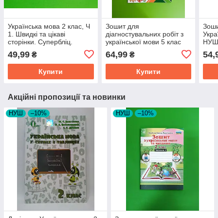
Українська мова 2 клас, Ч
Зошит для
Зоши
1. Швидкі та цікаві
діагностувальних робіт з
Укра
сторінки. Супербліц.
української мови 5 клас
НУШ
Богдан
Панчук Галина
49,99
64,99
54,
₴
₴
Купити
Купити
Акційні пропозиції та новинки
НУШ
–10%
НУШ
–10%