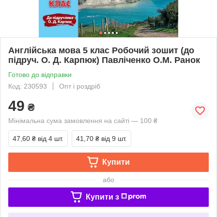
Англійська мова 5 клас Робочий зошит (до
підруч. О. Д. Карпюк) Павліченко О.М. Ранок
Готово до відправки
Код: 230593
Опт і роздріб
49
₴
Мінімальна сума замовлення на сайті — 100 ₴
47,60 ₴
від 4 шт.
41,70 ₴
від 9 шт.
Купити
або
Купити з