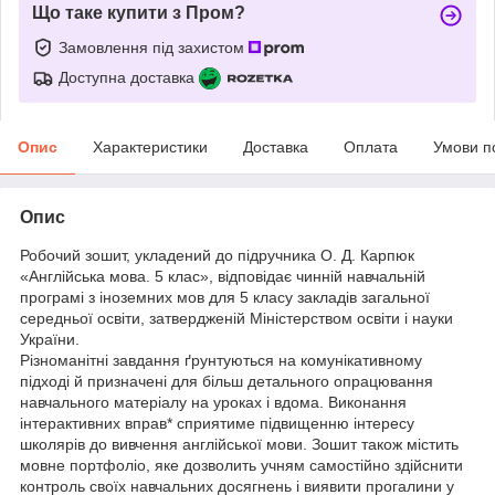
Що таке купити з Пром?
Замовлення під захистом
Доступна доставка
Опис
Характеристики
Доставка
Оплата
Умови п
Опис
Робочий зошит, укладений до підручника О. Д. Карпюк
«Англійська мова. 5 клас», відповідає чинній навчальній
програмі з іноземних мов для 5 класу закладів загальної
середньої освіти, затвердженій Міністерством освіти і науки
України.
Різноманітні завдання ґрунтуються на комунікативному
підході й призначені для більш детального опрацювання
навчального матеріалу на уроках і вдома. Виконання
інтерактивних вправ* сприятиме підвищенню інтересу
школярів до вивчення англійської мови. Зошит також містить
мовне портфоліо, яке дозволить учням самостійно здійснити
контроль своїх навчальних досягнень і виявити прогалини у