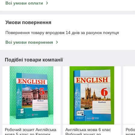
Всі умови оплати
Умови повернення
Повернення товару впродовж 14 днів за рахунок покупця
Всі умови повернення
Подібні товари компанії
Робочий зошит Англійська
Англійська мова 6 клас
Робо
мова 5 клас до Карпюк
Робочий зошит до
мова