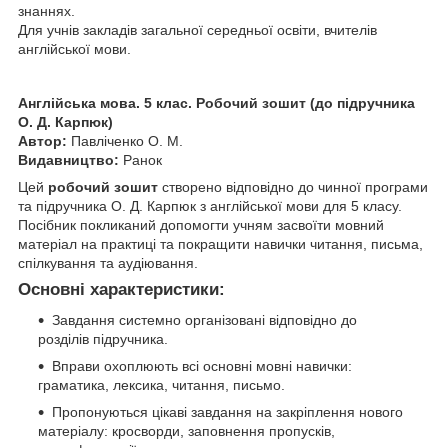
знаннях.
Для учнів закладів загальної середньої освіти, вчителів
англійської мови.
Англійська мова. 5 клас. Робочий зошит (до підручника
О. Д. Карпюк)
Автор:
Павліченко О. М.
Видавництво:
Ранок
Цей
робочий зошит
створено відповідно до чинної програми
та підручника О. Д. Карпюк з англійської мови для 5 класу.
Посібник покликаний допомогти учням засвоїти мовний
матеріал на практиці та покращити навички читання, письма,
спілкування та аудіювання.
Основні характеристики:
Завдання системно організовані відповідно до
розділів підручника.
Вправи охоплюють всі основні мовні навички:
граматика, лексика, читання, письмо.
Пропонуються цікаві завдання на закріплення нового
матеріалу: кросворди, заповнення пропусків,