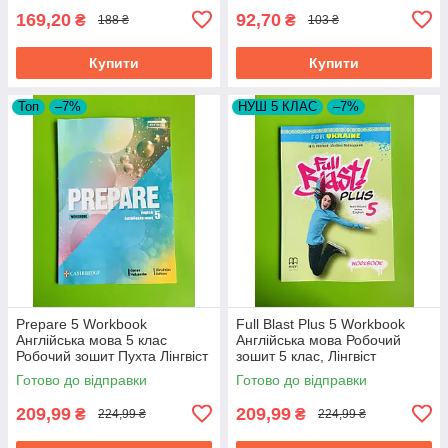
169,20
92,70
₴
₴
188 ₴
103 ₴
Купити
Купити
Топ
–7%
НУШ 5 КЛАС
–7%
Prepare 5 Workbook
Full Blast Plus 5 Workbook
Англійська мова 5 клас
Англійська мова Робочий
Робочий зошит Пухта Лінгвіст
зошит 5 клас, Лінгвіст
Готово до відправки
Готово до відправки
209,99
209,99
₴
₴
224,99 ₴
224,99 ₴