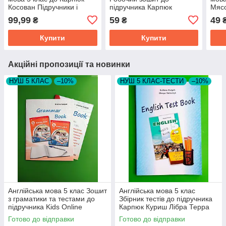
Косован Підручники і
підручника Карпюк
Мяс
посібники
Косован Оксана
99,99
59
49
₴
₴
Купити
Купити
Акційні пропозиції та новинки
НУШ 5 КЛАС
–10%
НУШ 5 КЛАС-ТЕСТИ
–10%
Англійська мова 5 клас Зошит
Англійська мова 5 клас
з граматики та тестами до
Збірник тестів до підручника
підручника Kids Online
Карпюк Куриш Лібра Терра
Карпюк Лібра Терра
Готово до відправки
Готово до відправки