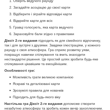
Оберіть ведучого раунду
Загадайте асоціацію до своєї карти
Відіберите і зіграйте відповідні карти
Відкрийте карти для всіх
Гравці голосують, яка карта ведучого
Зараховуйте бали згідно з правилами
Діксіт 2-ге видання
підходить як для сімейного відпочинку,
так і для зустрічі з друзями. Завдяки ілюстраціям, у кожного
раунду є своя атмосфера. Гра сприяє розвитку уяви,
покращує навички спілкування та вчить знаходити
нестандартні рішення. Це простий шлях зробити будь-яке
спілкування цікавішим та емоційнішим.
Особливості гри:
Можливість грати великою компанією
Яскраві та деталізовані карти
Зрозумілі правила для новачків
Підходить для будь-якого віку
Настільна гра Діксіт 2-ге видання
допоможе створити
незабутню атмосферу та зробить кожен вечір захоплюючим.