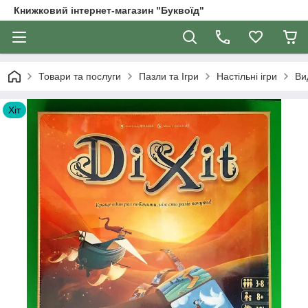
Книжковий інтернет-магазин "Буквоїд"
Товари та послуги
Пазли та Ігри
Настільні ігри
Ви
Хіт