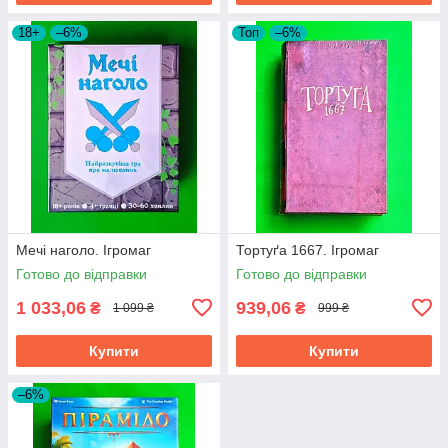
18+
–6%
Топ
–6%
Мечі наголо. Ігромаг
Тортуґа 1667. Ігромаг
Готово до відправки
Готово до відправки
1 033,06
939,06
₴
₴
1 099 ₴
999 ₴
Купити
Купити
–6%