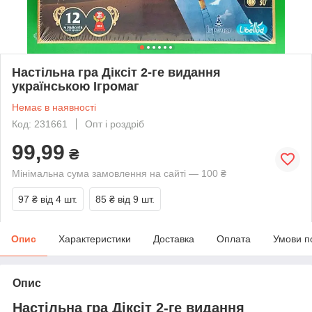
Настільна гра Діксіт 2-ге видання
українською Iгромаг
Немає в наявності
Код: 231661
Опт і роздріб
99,99
₴
Мінімальна сума замовлення на сайті — 100 ₴
97 ₴
від 4 шт.
85 ₴
від 9 шт.
Опис
Характеристики
Доставка
Оплата
Умови п
Опис
Настільна гра Діксіт 2-ге видання