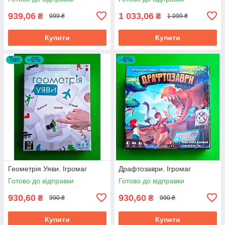
939,06
1 033,06
₴
₴
999 ₴
1 099 ₴
Купити
Купити
Топ
–6%
–6%
Геометрія Уяви. Ігромаг
Драфтозаври. Ігромаг
Готово до відправки
Готово до відправки
930,60
930,60
₴
₴
990 ₴
990 ₴
Купити
Купити