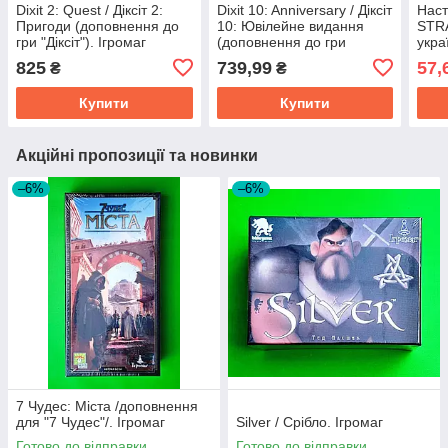
Dixit 2: Quest / Діксіт 2:
Dixit 10: Anniversary / Діксіт
Наст
Пригоди (доповнення до
10: Ювілейне видання
STR
гри "Діксіт"). Ігромаг
(доповнення до гри
укра
"Діксіт"). Ігромаг
825
739,99
57,
₴
₴
Купити
Купити
Акційні пропозиції та новинки
–6%
–6%
7 Чудес: Міста /доповнення
для "7 Чудес"/. Ігромаг
Silver / Срібло. Ігромаг
Готово до відправки
Готово до відправки