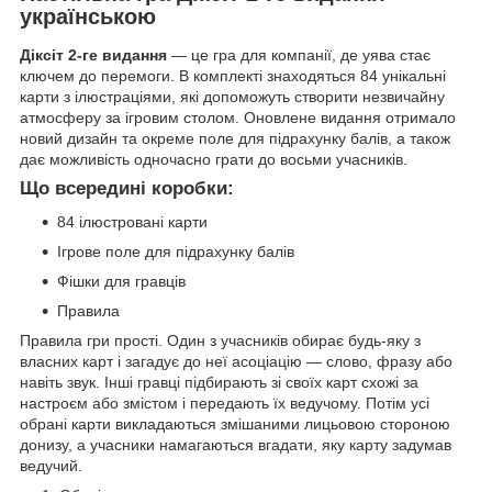
українською
Діксіт 2-ге видання
— це гра для компанії, де уява стає
ключем до перемоги. В комплекті знаходяться 84 унікальні
карти з ілюстраціями, які допоможуть створити незвичайну
атмосферу за ігровим столом. Оновлене видання отримало
новий дизайн та окреме поле для підрахунку балів, а також
дає можливість одночасно грати до восьми учасників.
Що всередині коробки:
84 ілюстровані карти
Ігрове поле для підрахунку балів
Фішки для гравців
Правила
Правила гри прості. Один з учасників обирає будь-яку з
власних карт і загадує до неї асоціацію — слово, фразу або
навіть звук. Інші гравці підбирають зі своїх карт схожі за
настроєм або змістом і передають їх ведучому. Потім усі
обрані карти викладаються змішаними лицьовою стороною
донизу, а учасники намагаються вгадати, яку карту задумав
ведучий.