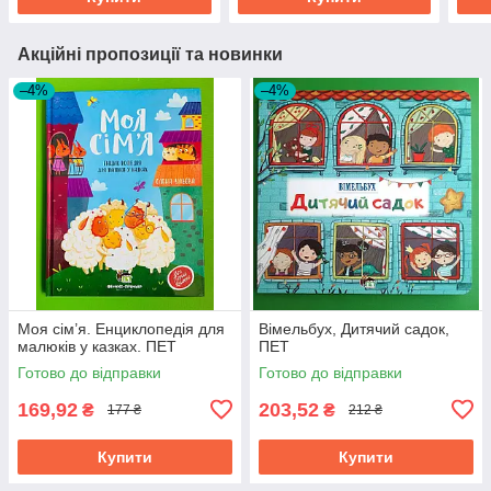
Акційні пропозиції та новинки
–4%
–4%
Моя сім’я. Енциклопедія для
Вімельбух, Дитячий садок,
малюків у казках. ПЕТ
ПЕТ
Готово до відправки
Готово до відправки
169,92
203,52
₴
₴
177 ₴
212 ₴
Купити
Купити