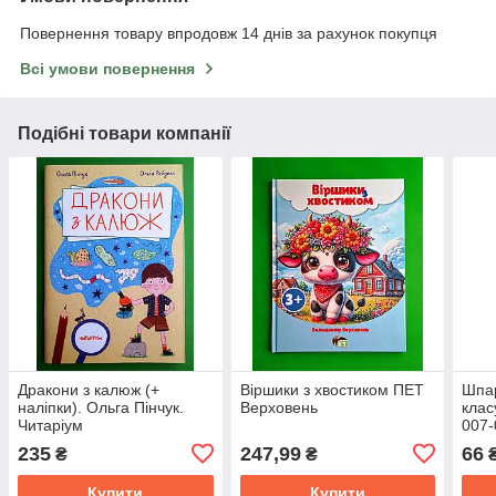
Повернення товару впродовж 14 днів за рахунок покупця
Всі умови повернення
Подібні товари компанії
Дракони з калюж (+
Віршики з хвостиком ПЕТ
Шпар
наліпки). Ольга Пінчук.
Верховень
клас
Читаріум
007-
235
247,99
66
₴
₴
Купити
Купити