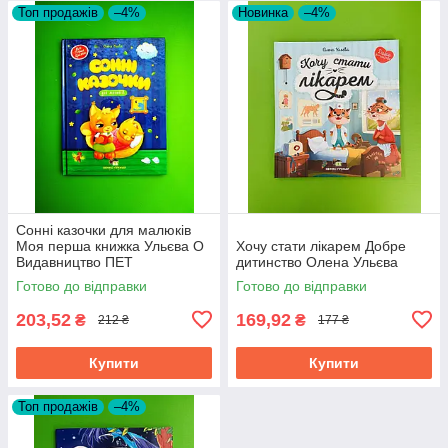
Топ продажів
–4%
Новинка
–4%
Сонні казочки для малюків
Моя перша книжка Ульєва О
Хочу стати лікарем Добре
Видавництво ПЕТ
дитинство Олена Ульєва
Готово до відправки
Готово до відправки
203,52
169,92
₴
₴
212 ₴
177 ₴
Купити
Купити
Топ продажів
–4%