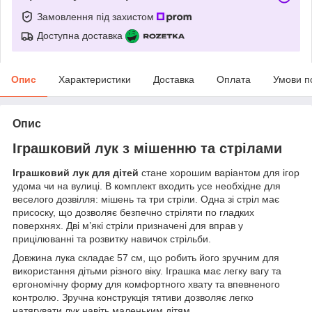
Замовлення під захистом
Доступна доставка
Опис
Характеристики
Доставка
Оплата
Умови п
Опис
Іграшковий лук з мішенню та стрілами
Іграшковий лук для дітей
стане хорошим варіантом для ігор
удома чи на вулиці. В комплект входить усе необхідне для
веселого дозвілля: мішень та три стріли. Одна зі стріл має
присоску, що дозволяє безпечно стріляти по гладких
поверхнях. Дві м’які стріли призначені для вправ у
прицілюванні та розвитку навичок стрільби.
Довжина лука складає 57 см, що робить його зручним для
використання дітьми різного віку. Іграшка має легку вагу та
ергономічну форму для комфортного хвату та впевненого
контролю. Зручна конструкція тятиви дозволяє легко
натягувати лук навіть маленьким дітям.