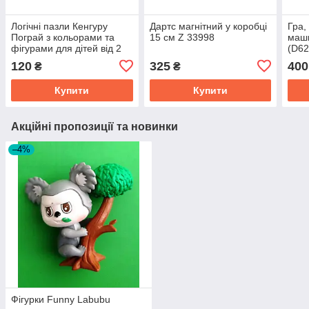
Логічні пазли Кенгуру
Дартс магнітний у коробці
Гра,
Пограй з кольорами та
15 см Z 33998
маши
фігурами для дітей від 2
(D6
років Ранок
Tran
120
325
400
₴
₴
Купити
Купити
Акційні пропозиції та новинки
–4%
Фігурки Funny Labubu