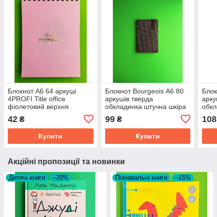
Блокнот A6 64 аркуші
Блокнот Bourgeois А6 80
Блок
4PROFI Title office
аркушів тверда
арку
фіолетовий верхня
обкладинка штучна шкіра
обкл
спіраль кольоровий
70 г/м² N9259
70г
42
99
108
₴
₴
матова ламінація
тиснення
Купити
Купити
Акційні пропозиції та новинки
Дитячі книги
–20%
Пізнавальні книги
–15%