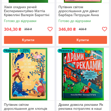
Хімія огидних речей
Путівник світом
Експериментуймо Маттіа
дорослішання для дівчат
Крівелліні Валерія Бараттіні
Барбара Петрущак Анна
Видавництво Старого Лева
Рудак Видавництво Старого
Готово до відправки
Готово до відправки
Лева
304,30
346,80
₴
₴
358 ₴
408 ₴
Купити
Купити
Новинка
–15%
Новинка
–15%
Путівник світом
Драми довкола реклами Як
дорослішання для хлопців
реклама потрапляє в наші