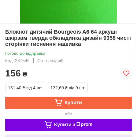
Блокнот дитячий Bourgeois A6 64 аркуші
шкірзам тверда обкладинка дизайн 9358 чисті
сторінки тиснення нашивка
Готово до відправки
Код: 237549
Опт і роздріб
156
₴
151,40 ₴
від 4 шт.
132,60 ₴
від 9 шт.
Купити
або
Купити з