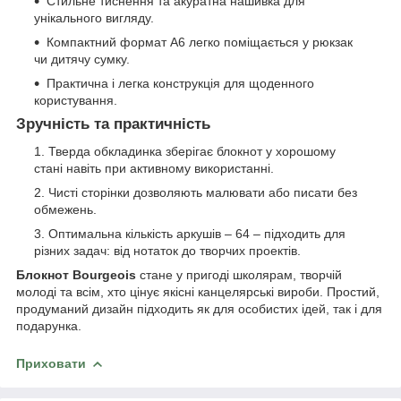
Стильне тиснення та акуратна нашивка для
унікального вигляду.
Компактний формат A6 легко поміщається у рюкзак
чи дитячу сумку.
Практична і легка конструкція для щоденного
користування.
Зручність та практичність
Тверда обкладинка зберігає блокнот у хорошому
стані навіть при активному використанні.
Чисті сторінки дозволяють малювати або писати без
обмежень.
Оптимальна кількість аркушів – 64 – підходить для
різних задач: від нотаток до творчих проектів.
Блокнот Bourgeois
стане у пригоді школярам, творчій
молоді та всім, хто цінує якісні канцелярські вироби. Простий,
продуманий дизайн підходить як для особистих ідей, так і для
подарунка.
Приховати