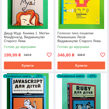
Джуді Муді. Книжка 1. Меґан
Голосно тихо пошепки
МакДоналд, Видавництво
Романишин Лесів
Старого Лева
Видавництво Старого Лева
Готово до відправки
Готово до відправки
199,99
346,80
₴
₴
249 ₴
408 ₴
Купити
Купити
Пізнавальні книги
–15%
Пізнавальні книги
–15%