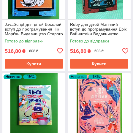
JavaScript для дітей Веселий
Ruby для дітей Магічний
вступ до програмування Нік
вступ до програмування Ерік
Морґан Видавництво Старого
Вайнштейн Видавництво
Лева
Старого Лева
Готово до відправки
Готово до відправки
516,80
516,80
₴
₴
608 ₴
608 ₴
Купити
Купити
Новинка
–15%
Новинка
–15%