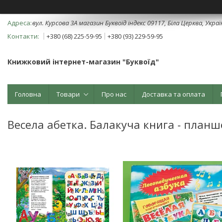
вул. Курсова 3А магазин Буквоїд індекс 09117, Біла Церква, Укра
+380 (68) 225-59-95
+380 (93) 229-59-95
Книжковий інтернет-магазин "Буквоїд"
Головна
Товари
Про нас
Доставка та оплата
Весела абетка. Балакуча книга - планш