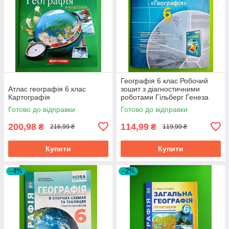
Географія 6 клас Робочий
Атлас географiя 6 клас
зошит з діагностичними
Картографія
роботами Гільберг Генеза
Готово до відправки
Готово до відправки
200,98
114,99
₴
₴
216,99 ₴
119,99 ₴
Купити
Купити
–4%
–2%