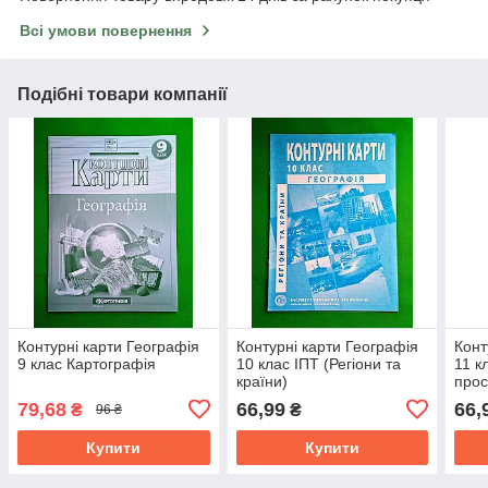
Всі умови повернення
Подібні товари компанії
Контурні карти Географія
Контурні карти Географія
Конт
9 клас Картографія
10 клас ІПТ (Регіони та
11 к
країни)
прос
79,68
66,99
66,
₴
₴
96 ₴
Купити
Купити