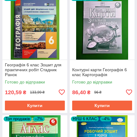
Географія 6 клас Зошит для
практичних робіт Стадник
Контурні карти Географiя 6
Ранок
клас Картографія
Готово до відправки
Готово до відправки
120,59
86,40
₴
₴
133,99 ₴
96 ₴
Купити
Купити
Топ продажів
–7%
НУШ 6 КЛАС
–4%