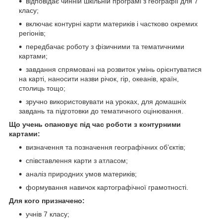
відповідає чинній шкільній програмі з географії для 7
класу;
включає контурні карти материків і частково окремих
регіонів;
передбачає роботу з фізичними та тематичними
картами;
завдання спрямовані на розвиток умінь орієнтуватися
на карті, наносити назви річок, гір, океанів, країн,
столиць тощо;
зручно використовувати на уроках, для домашніх
завдань та підготовки до тематичного оцінювання.
Що учень опановує під час роботи з контурними
картами:
визначення та позначення географічних об’єктів;
співставлення карти з атласом;
аналіз природних умов материків;
формування навичок картографічної грамотності.
Для кого призначено:
учнів 7 класу;