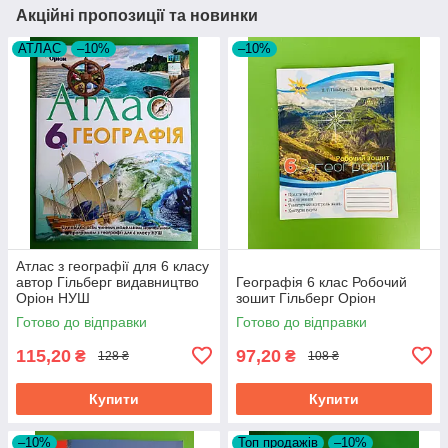
Акційні пропозиції та новинки
АТЛАС
–10%
–10%
Атлас з географії для 6 класу
автор Гільберг видавництво
Географія 6 клас Робочий
Оріон НУШ
зошит Гільберг Оріон
Готово до відправки
Готово до відправки
115,20
97,20
₴
₴
128 ₴
108 ₴
Купити
Купити
–10%
Топ продажів
–10%