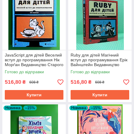
JavaScript для дітей Веселий
Ruby для дітей Магічний
вступ до програмування Нік
вступ до програмування Ерік
Морґан Видавництво Старого
Вайнштейн Видавництво
Лева
Старого Лева
Готово до відправки
Готово до відправки
516,80
516,80
₴
₴
608 ₴
608 ₴
Купити
Купити
Новинка
–15%
Новинка
–15%