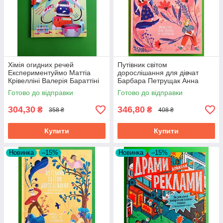
Хімія огидних речей
Путівник світом
Експериментуймо Маттіа
дорослішання для дівчат
Крівелліні Валерія Бараттіні
Барбара Петрущак Анна
Видавництво Старого Лева
Рудак Видавництво Старого
Готово до відправки
Готово до відправки
Лева
304,30
346,80
₴
₴
358 ₴
408 ₴
Купити
Купити
Новинка
–15%
Новинка
–15%