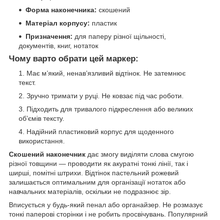
Форма наконечника:
скошений
Матеріал корпусу:
пластик
Призначення:
для паперу різної щільності,
документів, книг, нотаток
Чому варто обрати цей маркер:
Має м’який, ненав’язливий відтінок. Не затемнює
текст.
Зручно тримати у руці. Не ковзає під час роботи.
Підходить для тривалого підкреслення або великих
об’ємів тексту.
Надійний пластиковий корпус для щоденного
використання.
Скошений наконечник
дає змогу виділяти слова смугою
різної товщини — проводити як акуратні тонкі лінії, так і
ширші, помітні штрихи. Відтінок пастельний рожевий
залишається оптимальним для організації нотаток або
навчальних матеріалів, оскільки не подразнює зір.
Вписується у будь-який пенал або органайзер. Не розмазує
тонкі паперові сторінки і не робить просвічувань. Популярний