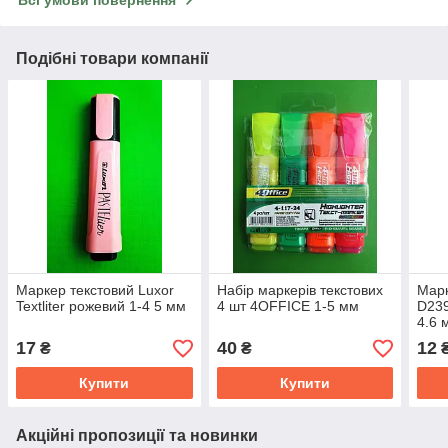
Всі умови повернення
Подібні товари компанії
Маркер текстовий Luxor
Набір маркерів текстових
Марк
Textliter рожевий 1-4 5 мм
4 шт 4OFFICE 1-5 мм
D239
4.6 
17
40
12
₴
₴
Купити
Купити
Акційні пропозиції та новинки