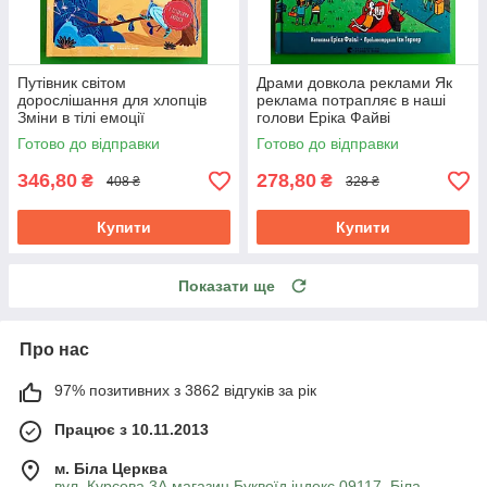
Путівник світом
Драми довкола реклами Як
дорослішання для хлопців
реклама потрапляє в наші
Зміни в тілі емоції
голови Еріка Файві
бодіпозитив Барбара
Видавництво Старого Лева
Готово до відправки
Готово до відправки
Петрущак
346,80
278,80
₴
₴
408 ₴
328 ₴
Купити
Купити
Показати ще
Про нас
97% позитивних з 3862 відгуків за рік
Працює з 10.11.2013
м. Біла Церква
вул. Курсова 3А магазин Буквоїд індекс 09117, Біла