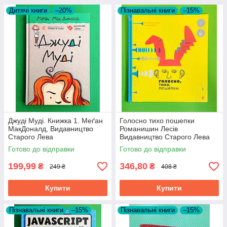
Дитячі книги
–20%
Пізнавальні книги
–15%
Джуді Муді. Книжка 1. Меґан
Голосно тихо пошепки
МакДоналд, Видавництво
Романишин Лесів
Старого Лева
Видавництво Старого Лева
Готово до відправки
Готово до відправки
199,99
346,80
₴
₴
249 ₴
408 ₴
Купити
Купити
Пізнавальні книги
–15%
Пізнавальні книги
–15%